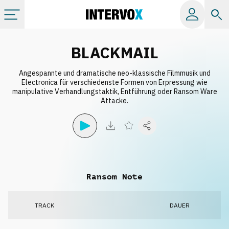
Kategorien
BLACKMAIL
Angespannte und dramatische neo-klassische Filmmusik und
Alle Alben
Electronica für verschiedenste Formen von Erpressung wie
manipulative Verhandlungstaktik, Entführung oder Ransom Ware
Attacke.
Labels
Playlists
Lizenzen
Ransom Note
Info
TRACK
DAUER