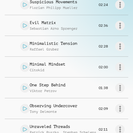
Musikanfrage
Suspicious Movements
02:24
Florian Philipp Mueller
Evil Matrix
02:36
Sebastian Arno Sprenger
Minimalistic Tension
02:28
Raffael Gruber
Minimal Mindset
02:00
Citokid
One Step Behind
01:38
Viktor Petrov
Observing Undercover
02:09
Tony Delmonte
Unraveled Threads
02:11
Patrick Puszko
,
Stephan Schelens