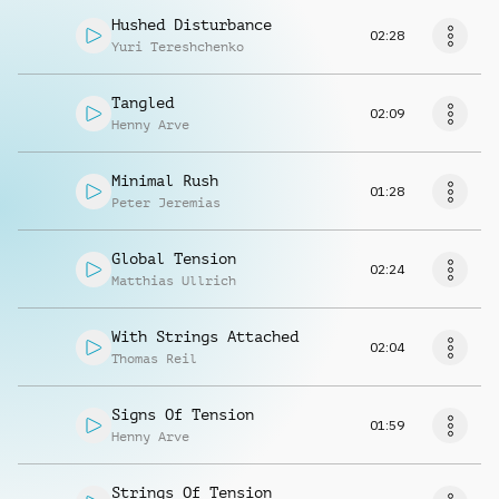
Hushed Disturbance
02:28
Yuri Tereshchenko
Tangled
02:09
Henny Arve
Minimal Rush
01:28
Peter Jeremias
Global Tension
02:24
Matthias Ullrich
With Strings Attached
02:04
Thomas Reil
Signs Of Tension
01:59
Henny Arve
Strings Of Tension