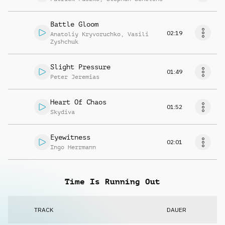
Battle Gloom
02:19
Anatoliy Kryvoruchko
,
Vasili
Zyshchuk
Slight Pressure
01:49
Peter Jeremias
Heart Of Chaos
01:52
Skydiva
Eyewitness
02:01
Ingo Herrmann
Time Is Running Out
TRACK
DAUER