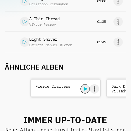
02:00
Christoph Terbuyken
A Thin Thread
01:35
Viktor Petrov
Light Shiver
01:49
Laurent-Manuel Bleton
ÄHNLICHE ALBEN
Fierce Trailers
Dark Dra
Villains
IMMER UP-TO-DATE
Neue Alben, neue kuratierte Playlists per