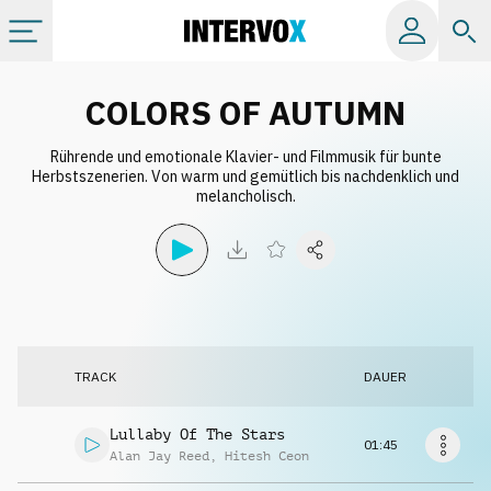
Kategorien
COLORS OF AUTUMN
Rührende und emotionale Klavier- und Filmmusik für bunte
Alle Alben
Herbstszenerien. Von warm und gemütlich bis nachdenklich und
melancholisch.
Labels
Playlists
Lizenzen
TRACK
DAUER
Info
Lullaby Of The Stars
01:45
Alan Jay Reed
,
Hitesh Ceon