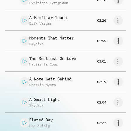
Evripides Evripidou
A Familiar Touch
02:26
Erik Vargas
Moments That Matter
01:55
Skydiva
The Smallest Gesture
03:01
Matias la Cour
A Note Left Behind
02:19
Charlie Myers
A Small Light
02:04
Skydiva
Elated Day
02:27
Leo Zeisig