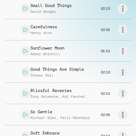
Musikanfrage
Small Good Things
02:23
David Berges
Carefulness
02:01
Henny Arve
Sunflower Moon
01:52
Amber Whinhill
Good Things Are Simple
02:10
Thomas Reil
Blissful Reveries
02:11
Tony Delmonte
,
Kai Fenchel
So Gentle
02:05
Michael Bibo
,
Felix Mannherz
Soft Embrace
02:16