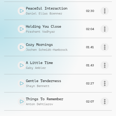
Peaceful Interaction
02:30
Daniel Elias Brenner
Holding You Close
02:04
Prashant Vadhyar
Cozy Mornings
01:41
Jochen Schmidt-Hambrock
A Little Time
01:43
Gaby Ambler
Gentle Tenderness
02:27
Shayn Bennett
Things To Remember
02:07
Anton Dehtiarov