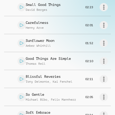
Musikanfrage
Small Good Things
02:23
David Berges
Carefulness
02:01
Henny Arve
Sunflower Moon
01:52
Amber Whinhill
Good Things Are Simple
02:10
Thomas Reil
Blissful Reveries
02:11
Tony Delmonte
,
Kai Fenchel
So Gentle
02:05
Michael Bibo
,
Felix Mannherz
Soft Embrace
02:16