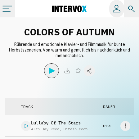
Kategorien
COLORS OF AUTUMN
Rührende und emotionale Klavier- und Filmmusik für bunte
Alle Alben
Herbstszenerien. Von warm und gemütlich bis nachdenklich und
melancholisch.
Labels
Playlists
Lizenzen
TRACK
DAUER
Info
Lullaby Of The Stars
01:45
Alan Jay Reed
,
Hitesh Ceon