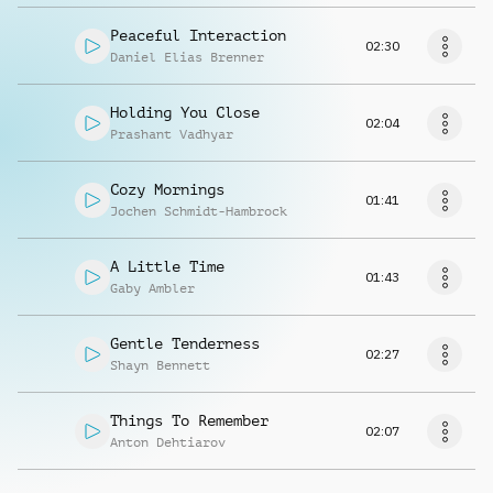
Peaceful Interaction
02:30
Daniel Elias Brenner
Holding You Close
02:04
Prashant Vadhyar
Cozy Mornings
01:41
Jochen Schmidt-Hambrock
A Little Time
01:43
Gaby Ambler
Gentle Tenderness
02:27
Shayn Bennett
Things To Remember
02:07
Anton Dehtiarov