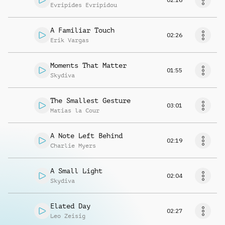
Evripides Evripidou
A Familiar Touch
02:26
Erik Vargas
Moments That Matter
01:55
Skydiva
The Smallest Gesture
03:01
Matias la Cour
A Note Left Behind
02:19
Charlie Myers
A Small Light
02:04
Skydiva
Elated Day
02:27
Leo Zeisig