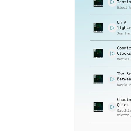
Tensio
Ricci 
On A
Tightr
Jon Ha
Cosmic
Clocks
Matias
The Br
Betwee
David 
Chasin
Quiet
Gatthi
Mierth
Brix