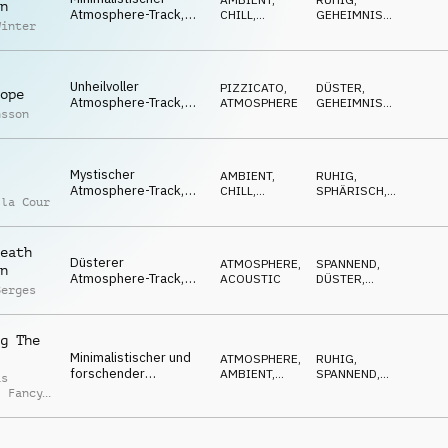
n
Atmosphere-Track,
CHILL
,
GEHEIMNISVOLL
,
Winter
sanfte und verträumte
ATMOSPHERE
SPANNEND
Synthesizer-Töne,
geheimnisvolles Echo
Unheilvoller
PIZZICATO
,
DÜSTER
,
ope
Atmosphere-Track,
ATMOSPHERE
GEHEIMNISVOLL
,
nsson
spärliche Pizzicato-
SPANNEND
Violine und Vibraphon,
obskur
Mystischer
AMBIENT,
RUHIG
,
Atmosphere-Track,
CHILL
,
SPHÄRISCH
,
 la Cour
spärliche Mallets,
ELECTRONICA
SPANNEND
lange Echos,
beobachtend und
eath
wartend
Düsterer
ATMOSPHERE
,
SPANNEND
,
n
Atmosphere-Track,
ACOUSTIC
DÜSTER
,
Berges
hallende
BEDROHLICH
Akustikgitarre,
minimalistisch und
g The
forschend
Minimalistischer und
ATMOSPHERE
,
RUHIG
,
forschender
AMBIENT,
SPANNEND
,
as
Atmosphere-Track,
CHILL
ABWARTEND
,
Fancy
hallende Marimba-
Töne, ruhig