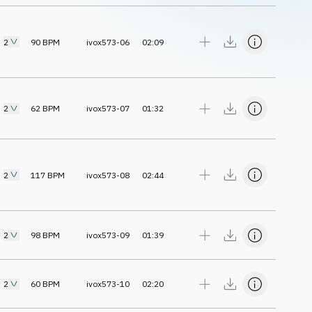
2
90
BPM
ivox573-06
02:09
2
62
BPM
ivox573-07
01:32
2
117
BPM
ivox573-08
02:44
2
98
BPM
ivox573-09
01:39
2
60
BPM
ivox573-10
02:20