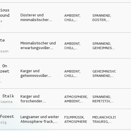
beobachtend
ious
Düsterer und
ound
AMBIENT,
SPANNEND
,
minimalistischer
CHILL
,
DÜSTER
,
as
Atmosphere-Track,
FILMMUSIK
SPHÄRISCH
h
geheimnisvolles
Klavier, analoges
Tape-Delay,
te
Minimalistischer und
unheimlich
AMBIENT,
SPANNEND
,
erwartungsvoller
CHILL
,
GEHEIMNISVOLL
,
nsson
Atmosphere-Track,
ATMOSPHERE
DÜSTER
einsame
Synthesizertöne,
 On
spannungsgeladen
Karger und
reet
AMBIENT,
GEHEIMNISVOLL
,
geheimnisvoller
CHILL
,
SPANNEND
,
n
Atmosphere-Track,
ATMOSPHERE
ABWARTEND
p
einsame
r
Akustikgitarre,
unheimliches Atmen,
 Stalk
Karger und
ATMOSPHERE
,
SPANNEND
,
düster
forschender
AMBIENT,
REPETITIV
,
elmonte
Atmosphere-Track,
CHILL
BEDROHLICH
dunkles Cello-
Pizzicato, unheimliche
Forest
Langsamer und weiter
FILMMUSIK
,
MELANCHOLISCH
,
Echos
Atmosphere-Track,
ATMOSPHERE
TRAURIG
,
isig
ruhige Marimba-Töne,
SPHÄRISCH
geheimnisvoll und