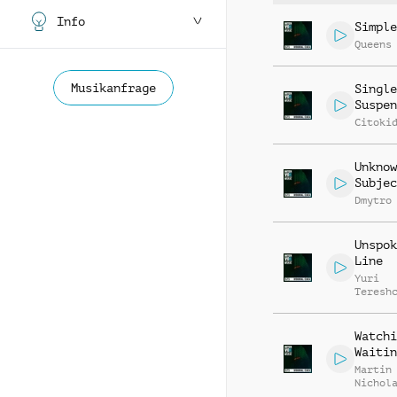
Info
Simple
Queens
Musikanfrage
Single
Suspen
Citoki
Unknow
Subjec
Dmytro
Unspok
Line
Yuri
Teresh
Watchi
Waitin
Martin
Nichol
Gratto