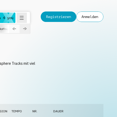
Registrieren
Anmelden
a 4 you
Hoffnungsvoll
Dokumentation
Verspielt
Fashion
Jazz
sphere Tracks mit viel
SION
TEMPO
NR.
DAUER