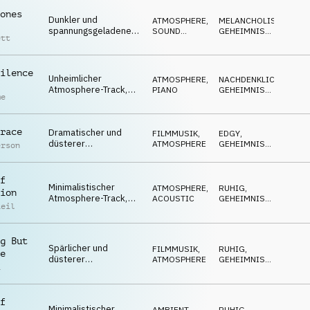
melancholisch
ones
Dunkler und
ATMOSPHERE
,
MELANCHOLISCH
,
spannungsgeladener
SOUND
GEHEIMNISVOLL
,
ett
Atmosphere-Track,
DESIGN
NEUTRAL
tiefe Basstöne,
beängstigend und
ilence
düster
Unheimlicher
ATMOSPHERE
,
NACHDENKLICH
,
Atmosphere-Track,
PIANO
GEHEIMNISVOLL
,
me
lange Klaviertöne,
ABWARTEND
geheimnisvoller Hall,
karg, forschend
race
Dramatischer und
FILMMUSIK
,
EDGY
,
düsterer
ATMOSPHERE
GEHEIMNISVOLL
,
erson
Atmosphere-Track,
SPANNEND
bearbeitete
Akustikgitarre,
f
Minimalistischer
angespanntes
ATMOSPHERE
,
RUHIG
,
ion
Atmosphere-Track,
Warten, spärlich
ACOUSTIC
GEHEIMNISVOLL
,
Reil
einzelne Klaviertöne,
SPANNEND
lange Echos,
gespanntes Warten
g But
Spärlicher und
FILMMUSIK
,
RUHIG
,
e
düsterer
ATMOSPHERE
GEHEIMNISVOLL
,
a
Atmosphere-Track,
SPANNEND
einsame Hang-Drum-
Töne, geheimnisvoll
f
und ruhig
Minimalistischer
AMBIENT,
RUHIG
,