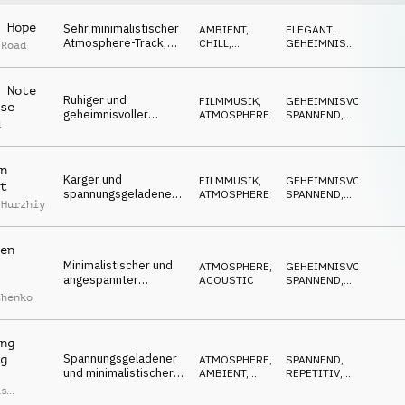
 Hope
Sehr minimalistischer
AMBIENT,
ELEGANT
,
Atmosphere-Track,
CHILL
,
GEHEIMNISVOLL
,
 Road
pulsierende
ATMOSPHERE
ABWARTEND
Synthesizermelodien,
spannend und
 Note
Ruhiger und
erwarrtungsvoll
FILMMUSIK
,
GEHEIMNISVOLL
,
se
geheimnisvoller
ATMOSPHERE
SPANNEND
,
d
Atmosphere-Track,
ABWARTEND
minimalistische E-
Gitarre, karg und
n
spannungsgeladen
Karger und
FILMMUSIK
,
GEHEIMNISVOLL
,
t
spannungsgeladener
ATMOSPHERE
SPANNEND
,
 Hurzhiy
Atmosphere-Track,
DÜSTER
hallende Schlägel,
forschend, ruhig
en
Minimalistischer und
ATMOSPHERE
,
GEHEIMNISVOLL
,
angespannter
ACOUSTIC
SPANNEND
,
Atmosphere-Track,
DÜSTER
chenko
einsame Harfe,
spannungsgeladen
und beängstigend
ng
Spannungsgeladener
g
ATMOSPHERE
,
SPANNEND
,
und minimalistischer
AMBIENT,
REPETITIV
,
Atmosphere-Track,
CHILL
ÄNGSTLICH
as
lange E-Gitarrentöne,
n