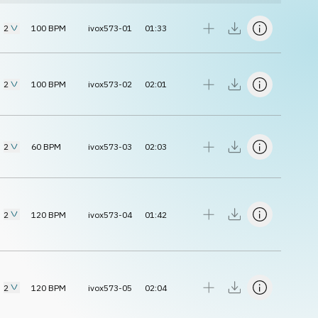
2
100
BPM
ivox573-01
01:33
2
100
BPM
ivox573-02
02:01
2
60
BPM
ivox573-03
02:03
2
120
BPM
ivox573-04
01:42
2
120
BPM
ivox573-05
02:04