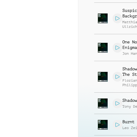
Suspic
Backgr
Matthi
Ullric
One No
Enigma
Jon Ha
Shadow
The St
Floria
Philip
Muelle
Shadow
Tony D
Burnt 
Leo Ze