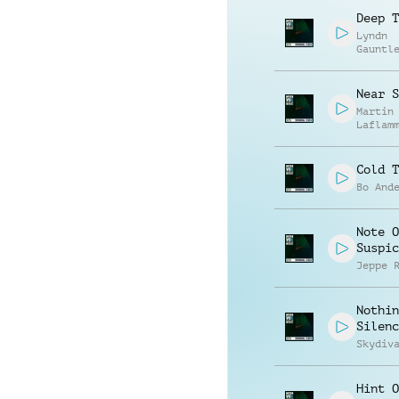
Deep T
Lyndn
Gauntl
Near S
Martin
Laflam
Cold T
Bo And
Note O
Suspic
Jeppe 
Nothin
Silenc
Skydiv
Hint O