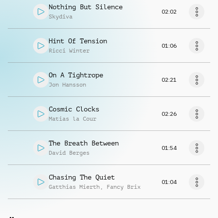
Nothing But Silence
02:02
Skydiva
Hint Of Tension
01:06
Ricci Winter
On A Tightrope
02:21
Jon Hansson
Cosmic Clocks
02:26
Matias la Cour
The Breath Between
01:54
David Berges
Chasing The Quiet
01:04
Gatthias Mierth
,
Fancy Brix