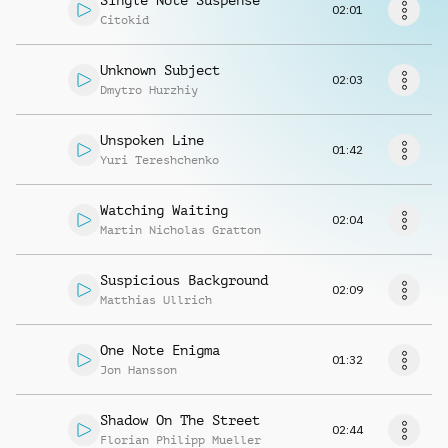
Single Note Suspense
Musikanfrage
02:01
Citokid
Unknown Subject
02:03
Dmytro Hurzhiy
Unspoken Line
01:42
Yuri Tereshchenko
Watching Waiting
02:04
Martin Nicholas Gratton
Suspicious Background
02:09
Matthias Ullrich
One Note Enigma
01:32
Jon Hansson
Shadow On The Street
02:44
Florian Philipp Mueller