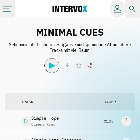
Kategorien
MINIMAL CUES
Sehr minimalistische, investigative und spannende Atmosphere
Alle Alben
Tracks mit viel Raum.
Labels
Playlists
TRACK
DAUER
Lizenzen
Simple Hope
01:33
Info
Queens Road