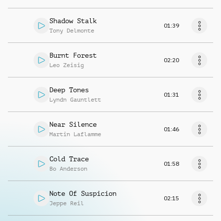
Shadow Stalk
01:39
Tony Delmonte
Burnt Forest
02:20
Leo Zeisig
Deep Tones
01:31
Lyndn Gauntlett
Near Silence
01:46
Martin Laflamme
Cold Trace
01:58
Bo Anderson
Note Of Suspicion
02:15
Jeppe Reil