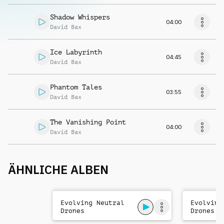
Shadow Whispers
04:00
David Bax
Ice Labyrinth
04:45
David Bax
Phantom Tales
03:55
David Bax
The Vanishing Point
04:00
David Bax
ÄHNLICHE ALBEN
Evolving Neutral
Evolving
Drones
Drones 1