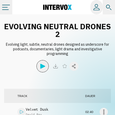
Kategorien
EVOLVING NEUTRAL DRONES
2
Alle Alben
Evolving light, subtle, neutral drones designed as underscore for
podcasts, documentaries, light drama and investigative
programming
Labels
Playlists
Lizenzen
TRACK
DAUER
Info
Velvet Dusk
02:40
David Bax