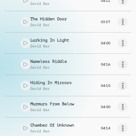
04:11
David Bax
The Hidden Door
03:57
David Bax
Lurking In Light
04:00
David Bax
Nameless Riddle
04:16
David Bax
Hiding In Mirrors
04:10
David Bax
Murmurs From Below
04:00
David Bax
Chamber Of Unknown
04:14
David Bax