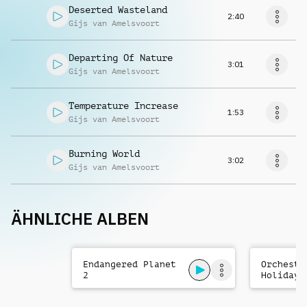
Deserted Wasteland
2:40
Gijs van Amelsvoort
Departing Of Nature
3:01
Gijs van Amelsvoort
Temperature Increase
1:53
Gijs van Amelsvoort
Burning World
3:02
Gijs van Amelsvoort
ÄHNLICHE ALBEN
Endangered Planet
Orchestr
2
Holiday 