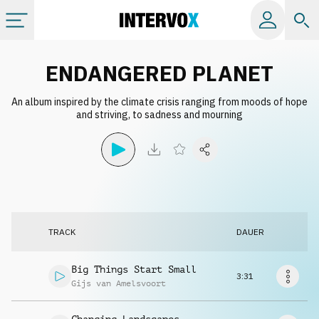
Kategorien
ENDANGERED PLANET
An album inspired by the climate crisis ranging from moods of hope
Alle Alben
and striving, to sadness and mourning
Labels
Playlists
TRACK
DAUER
Lizenzen
Big Things Start Small
3:31
Info
Gijs van Amelsvoort