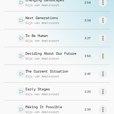
Changing Landscapes
Musikanfrage
2:54
Gijs van Amelsvoort
Next Generations
3:34
Gijs van Amelsvoort
To Be Human
3:37
Gijs van Amelsvoort
Deciding About Our Future
3:50
Gijs van Amelsvoort
The Current Situation
2:43
Gijs van Amelsvoort
Early Stages
2:20
Gijs van Amelsvoort
Making It Possible
2:30
Gijs van Amelsvoort