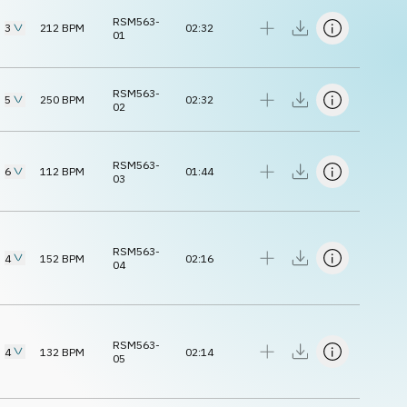
RSM563-
3
212
BPM
02:32
01
RSM563-
5
250
BPM
02:32
02
RSM563-
6
112
BPM
01:44
03
RSM563-
4
152
BPM
02:16
04
RSM563-
4
132
BPM
02:14
05