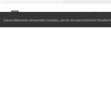
Intervox
0
Diese Webseite verwendet Cookies, um Dir ein persönliches Musikerle
Durchsuchen
Komponisten
K