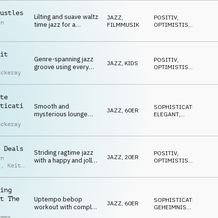
LUSTIG
ustles
Lilting and suave waltz
JAZZ
,
POSITIV
,
an
time jazz for a
FILMMUSIK
OPTIMISTISCH
,
t
European sightseeing
WARM
,
SOPHISTICATED
,
tour
ELEGANT
it
Genre-spanning jazz
POSITIV
,
JAZZ
,
KIDS
groove using every
OPTIMISTISCH
,
ackeray
instrument in the toy
SELBSTBEWUSST
,
FRÖHLICH
,
box
LUSTIG
te
ticati
Smooth and
SOPHISTICATED
,
JAZZ
,
60ER
mysterious lounge
ELEGANT
,
momentum for red
SCHLEICHEND
,
ackeray
SEXY
,
carpets, Vegas, las
GEHEIMNISVOLL
Vegas, casinos,
heists, luxury and
 Deals
Striding ragtime jazz
anything set in New
POSITIV
,
JAZZ
,
20ER
an
with a happy and jolly
York
OPTIMISTISCH
,
t
,
Keith
feeling
FRÖHLICH
,
is
LUSTIG
,
LUFTIG
ing
t The
Uptempo bebop
SOPHISTICATED
,
JAZZ
,
60ER
workout with complex
GEHEIMNISVOLL
,
melodies, far-out
WARM
,
imms