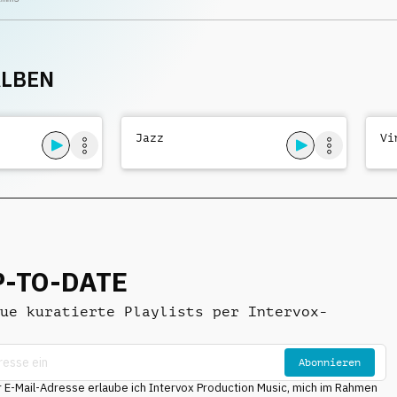
ELEGANT
,
rhythms, and
SCHRÄG
sophisticated
harmonies
ALBEN
Jazz
Vi
P-TO-DATE
ue kuratierte Playlists per Intervox-
Abonnieren
E-Mail-Adresse erlaube ich Intervox Production Music, mich im Rahmen