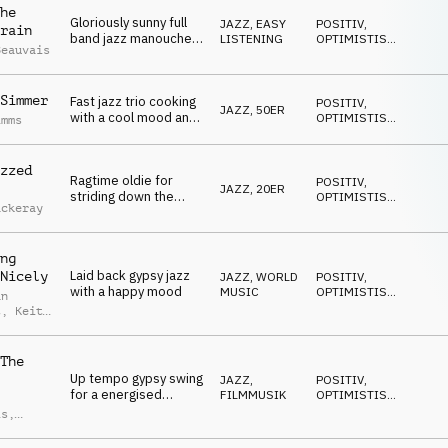
he
Gloriously sunny full
JAZZ
,
EASY
POSITIV
,
rain
band jazz manouche
LISTENING
OPTIMISTISCH
,
Beauvais
piece
WARM
,
LUSTIG
,
FRÖHLICH
Simmer
Fast jazz trio cooking
POSITIV
,
JAZZ
,
50ER
with a cool mood and
OPTIMISTISCH
,
imms
walking bass
SCHRÄG
,
SCHLEICHEND
,
ELEGANT
zzed
Ragtime oldie for
POSITIV
,
JAZZ
,
20ER
striding down the
OPTIMISTISCH
,
ackeray
avenue
LUSTIG
,
SCHRÄG
,
LUFTIG
ng
Laid back gypsy jazz
Nicely
JAZZ
,
WORLD
POSITIV
,
with a happy mood
MUSIC
OPTIMISTISCH
,
an
LUSTIG
,
t
,
Keith
WARM
,
is
SCHRÄG
The
Up tempo gypsy swing
JAZZ
,
POSITIV
,
for a energised
FILMMUSIK
OPTIMISTISCH
,
shopping montage
LUFTIG
,
is
,
SCHRÄG
,
an
LUSTIG
t