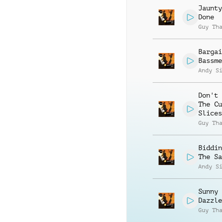
Jaunty
Done
Guy Th
Bargai
Bassme
Andy S
Don't 
The Cu
Slices
Guy Th
Biddin
The Sa
Andy S
Sunny 
Dazzle
Guy Th