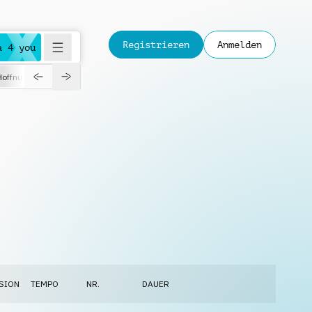
Registrieren
Anmelden
a 4 you
Hoffnungsvoll
Dokumentation
Verspielt
Fashion
Jazz
SION
TEMPO
NR.
DAUER