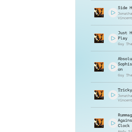
Side H
Jonath
Vincen
Just H
Play
Guy Th
Absolu
Sophis
on
Guy Th
Tricky
Jonath
Vincen
Beauva
Rummag
Agains
Clock
Andy S