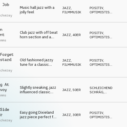
 Job
Music hall jazz with a
JAZZ
,
POSITIV
,
jolly feel
FILMMUSIK
OPTIMISTISCH
,
ackeray
WARM
,
SCHRÄG
,
LUFTIG
n
Club jazz with off beat
POSITIV
,
nt
JAZZ
,
40ER
horn section and a
OPTIMISTISCH
,
imms
smooth lounge middle
ELEGANT
,
SOPHISTICATED
Forget
stard
Old fashioned jazzy
JAZZ
,
POSITIV
,
tune for a classic
FILMMUSIK
OPTIMISTISCH
,
movie or music hall
SCHRÄG
,
ackeray
IRONISCH
g At
Slightly sneaking, jazz
SCHLEICHEND
,
voy
JAZZ
,
50ER
influenced classic
SCHRÄG
,
imms
filmscore piece
IRONISCH
,
LUSTIG
,
SOPHISTICATED
Side
Easy going Dixieland
POSITIV
,
r
JAZZ
,
30ER
jazz piece perfect for
OPTIMISTISCH
,
ackeray
shopping and
IRONISCH
,
LUFTIG
,
browsing