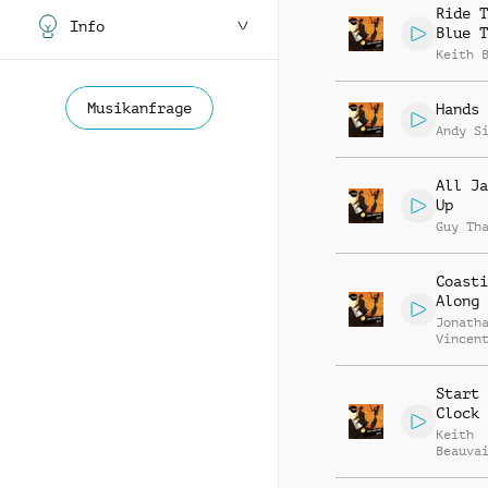
Ride T
Info
Blue T
Keith 
Musikanfrage
Hands 
Andy S
All Ja
Up
Guy Th
Coasti
Along 
Jonath
Vincen
Beauva
Start 
Clock
Keith
Beauva
Jonath
Vincen