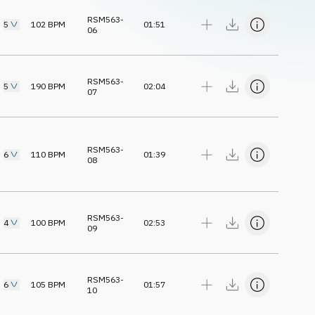
RSM563-
5
102
BPM
01:51
06
RSM563-
5
190
BPM
02:04
07
RSM563-
6
110
BPM
01:39
08
RSM563-
4
100
BPM
02:53
09
RSM563-
6
105
BPM
01:57
10