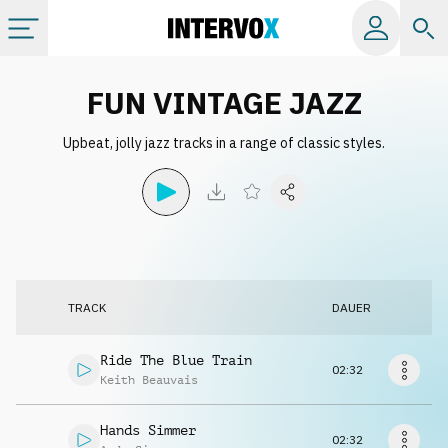
Kategorien
FUN VINTAGE JAZZ
Upbeat, jolly jazz tracks in a range of classic styles.
Alle Alben
Labels
Playlists
TRACK
DAUER
Lizenzen
Ride The Blue Train
02:32
Keith Beauvais
Info
Hands Simmer
02:32