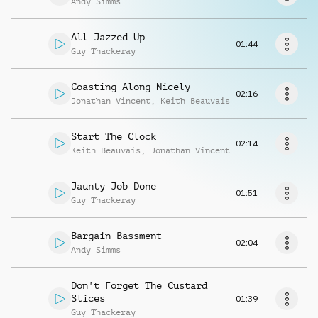
Andy Simms
Musikanfrage
All Jazzed Up
01:44
Guy Thackeray
Coasting Along Nicely
02:16
Jonathan Vincent
,
Keith Beauvais
Start The Clock
02:14
Keith Beauvais
,
Jonathan Vincent
Jaunty Job Done
01:51
Guy Thackeray
Bargain Bassment
02:04
Andy Simms
Don't Forget The Custard
Slices
01:39
Guy Thackeray