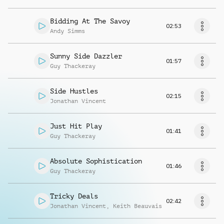
Bidding At The Savoy
02:53
Andy Simms
Sunny Side Dazzler
01:57
Guy Thackeray
Side Hustles
02:15
Jonathan Vincent
Just Hit Play
01:41
Guy Thackeray
Absolute Sophistication
01:46
Guy Thackeray
Tricky Deals
02:42
Jonathan Vincent
,
Keith Beauvais