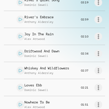
River's Quiet Song
Musikanfrage
03:19
Dominic Sewell
River's Embrace
02:59
Anthony Aldersley
Joy In The Rain
02:10
Alex Attwood
Driftwood And Dawn
02:34
Dominic Sewell
Whiskey And Wildflowers
02:37
Anthony Aldersley
Loves Ebb
02:21
Dominic Sewell
Nowhere To Be
01:51
Alex Attwood