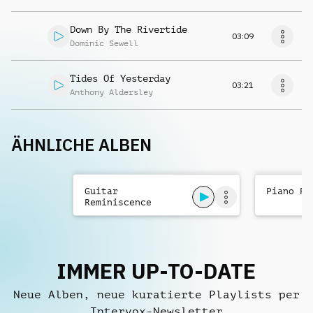
Down By The Rivertide
03:09
Dominic Sewell
Tides Of Yesterday
03:21
Anthony Aldersley
ÄHNLICHE ALBEN
Guitar
Piano Re
Reminiscence
IMMER UP-TO-DATE
Neue Alben, neue kuratierte Playlists per
Intervox-Newsletter