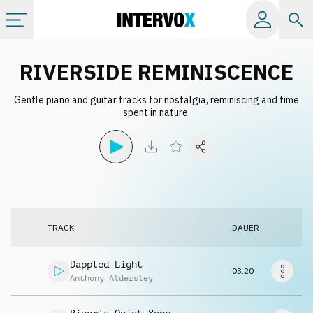
Kategorien
RIVERSIDE REMINISCENCE
Gentle piano and guitar tracks for nostalgia, reminiscing and time
Alle Alben
spent in nature.
Labels
Playlists
TRACK
DAUER
Lizenzen
Dappled Light
03:20
Info
Anthony Aldersley