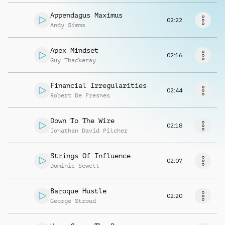
Musikanfrage
Appendagus Maximus
02:22
Andy Simms
Apex Mindset
02:16
Guy Thackeray
Financial Irregularities
02:44
Robert De Fresnes
Down To The Wire
02:18
Jonathan David Pilcher
Strings Of Influence
02:07
Dominic Sewell
Baroque Hustle
02:20
George Stroud