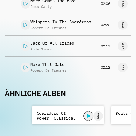
Here Comes The Boss
02:36
Joss Gally
Whispers In The Boardroom
02:26
Robert De Fresnes
Jack Of All Trades
02:13
Andy Simms
Make That Sale
02:12
Robert De Fresnes
ÄHNLICHE ALBEN
Corridors Of
Beats & 
Power: Classical