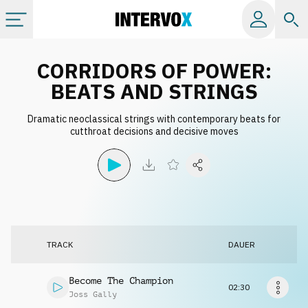
Kategorien
CORRIDORS OF POWER:
BEATS AND STRINGS
Alle Alben
Dramatic neoclassical strings with contemporary beats for
cutthroat decisions and decisive moves
Labels
Playlists
Lizenzen
TRACK
DAUER
Info
Become The Champion
02:30
Joss Gally