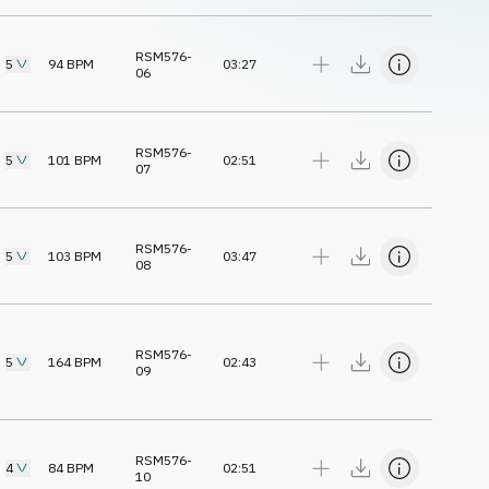
RSM576-
5
94
BPM
03:27
06
RSM576-
5
101
BPM
02:51
07
RSM576-
5
103
BPM
03:47
08
RSM576-
5
164
BPM
02:43
09
RSM576-
4
84
BPM
02:51
10