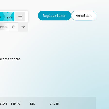
Registrieren
Anmelden
a 4 you
Hoffnungsvoll
Dokumentation
Verspielt
Fashion
Jazz
scores for the
SION
TEMPO
NR.
DAUER