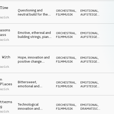
Time
Questioning and
ORCHESTRAL
,
EMOTIONAL
,
neutral build for the
FILMMUSIK
AUFSTEIGEND
,
Marick
future of humanity
SPANNEND
,
DRAMATISCH
,
MELANCHOLISCH
asons
Emotive, ethereal and
ORCHESTRAL
,
EMOTIONAL
,
ass
building strings, piano
FILMMUSIK
AUFSTEIGEND
,
Marick
and synths
SPANNEND
,
DRAMATISCH
,
MELANCHOLISCH
 With
Hope, innovation and
ORCHESTRAL
,
EMOTIONAL
,
positive change
FILMMUSIK
AUFSTEIGEND
,
moods on strings,
SPANNEND
,
Marick
DRAMATISCH
,
cello, synth and piano
MELANCHOLISCH
n
Bittersweet,
ORCHESTRAL
,
EMOTIONAL
,
Places
emotional and
FILMMUSIK
AUFSTEIGEND
,
Marick
resilient moods on
SPANNEND
,
NACHDENKLICH
,
strings, cello, piano
POSITIV
and synth
tterns
Technological
ORCHESTRAL
,
EMOTIONAL
,
g
innovation and
FILMMUSIK
DRAMATISCH
,
Marick
positive change
ÄNGSTLICH
,