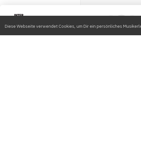
Intervox
0
Diese Webseite verwendet Cookies, um Dir ein persönliches Musikerle
Durchsuchen
Komponisten
K