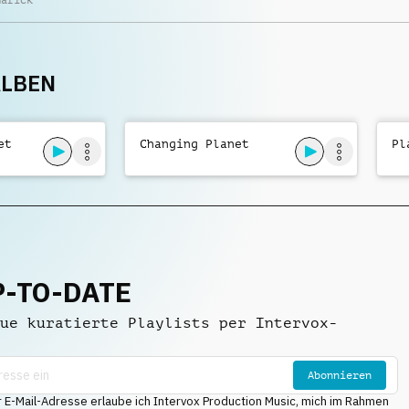
Marick
tones on synth, synth
NERVÖS
,
MELANCHOLISCH
,
bass and Piano
EMOTIONAL
ALBEN
et
Changing Planet
Pl
P-TO-DATE
ue kuratierte Playlists per Intervox-
Abonnieren
E-Mail-Adresse erlaube ich Intervox Production Music, mich im Rahmen