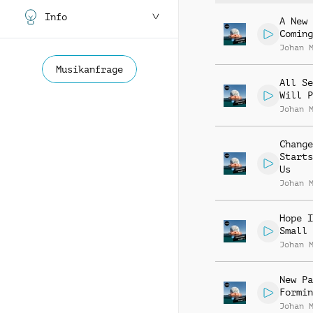
Info
A New 
Coming
Johan 
Musikanfrage
All Se
Will P
Johan 
Change
Starts
Us
Johan 
Hope I
Small 
Johan 
New Pa
Formin
Johan 