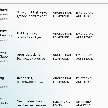
AUFSTEIGEND
,
moods on pizzicato,
POSITIV
cello, synths and
bove
piano
Slowly building hope,
ORCHESTRAL
,
EMOTIONAL
,
yond
grandeur and majesty
FILMMUSIK
AUFSTEIGEND
,
Marick
on strings, cello,
SPANNEND
,
POSITIV
percussion and piano
ture
Building hope,
ORCHESTRAL
,
EMOTIONAL
,
tening
positivity and yearning
FILMMUSIK
AUFSTEIGEND
,
Marick
moods on strings,
MELANCHOLISCH
,
POSITIV
cello, synths and
piano
ung
Groundbreaking
ORCHESTRAL
,
EMOTIONAL
,
Grow
technology, progress
FILMMUSIK
AUFSTEIGEND
,
Marick
and transformation
NEUTRAL
,
POSITIV
moods on strings,
cello, synth and piano
ng
Impending,
ORCHESTRAL
,
EMOTIONAL
,
bittersweet and
FILMMUSIK
AUFSTEIGEND
,
urgent moods on
SPANNEND
,
Marick
ÄNGSTLICH
strings, cello, synth
and piano
e
Despondent, harsh
ELECTRONICA
,
SPANNEND
,
Undo
realities and anxious
PIANO
ÄNGSTLICH
,