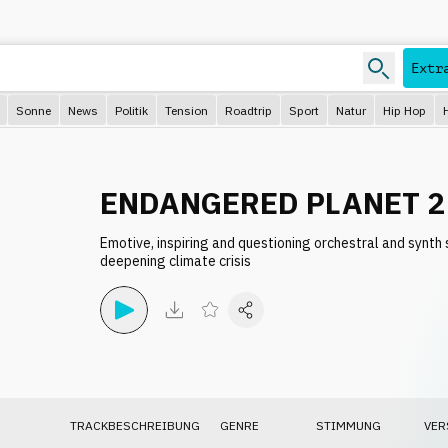
Extr
Sonne
News
Politik
Tension
Roadtrip
Sport
Natur
Hip Hop
ENDANGERED PLANET 2
Emotive, inspiring and questioning orchestral and synth 
deepening climate crisis
TRACKBESCHREIBUNG
GENRE
STIMMUNG
VER