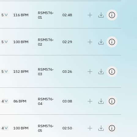
RSM576-
5
116
BPM
02:48
01
RSM576-
5
100
BPM
02:29
02
RSM576-
5
152
BPM
03:26
03
RSM576-
4
86
BPM
03:08
04
RSM576-
4
100
BPM
02:50
05