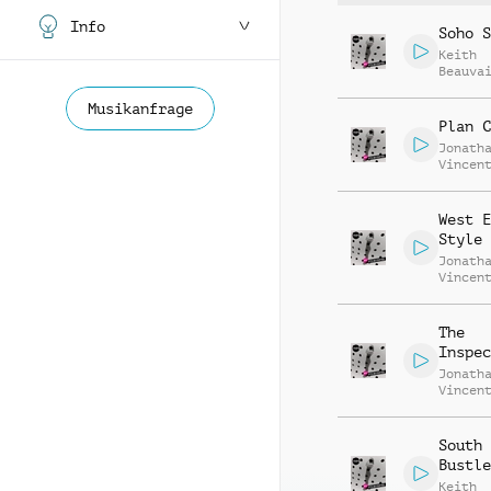
Info
Soho S
Keith
Beauva
Jonath
Vincen
Musikanfrage
Plan C
Jonath
Vincen
Beauva
West E
Style
Jonath
Vincen
Beauva
The
Inspec
Jonath
Vincen
Beauva
South 
Bustle
Keith