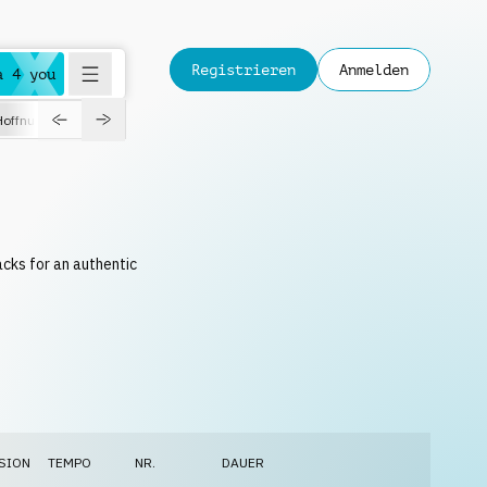
Registrieren
Anmelden
a 4 you
Hoffnungsvoll
Dokumentation
Verspielt
Fashion
Jazz
acks for an authentic
SION
TEMPO
NR.
DAUER