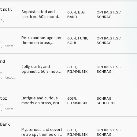
troll
Sophisticated and
60ER
,
BIG
OPTIMISTISCH
,
carefree 60's mood
BAND
SCHRÄG
,
is
,
on strings, guitar,
SOPHISTICATED
,
an
POSITIV
,
Hammond organ,
t
ELEGANT
brass and drum kit
Retro and vintage spy
60ER
,
FUNK,
OPTIMISTISCH
,
an
theme on brass,
SOUL
SCHRÄG
,
t
,
Keith
organ, drum kit, flute
SOPHISTICATED
,
is
SEXY
,
and guitar
SELBSTBEWUSST
nd
Jolly, quirky and
60ER
,
OPTIMISTISCH
,
optimistic 60's moods
FILMMUSIK
SCHRÄG
,
an
on brass, organ, drum
SOPHISTICATED
,
t
,
Keith
POSITIV
,
kit and strings
is
SELBSTBEWUSST
Intrigue and curious
tor
60ER
,
SCHRÄG
,
moods on brass, drum
FILMMUSIK
SCHLEICHEND
,
an
kit, guitar and organ
GEHEIMNISVOLL
,
t
,
Keith
TREIBEND
,
is
WILD
Bank
Mysterious and covert
60ER
,
OPTIMISTISCH
,
retro spy themes on
FILMMUSIK
SCHRÄG
,