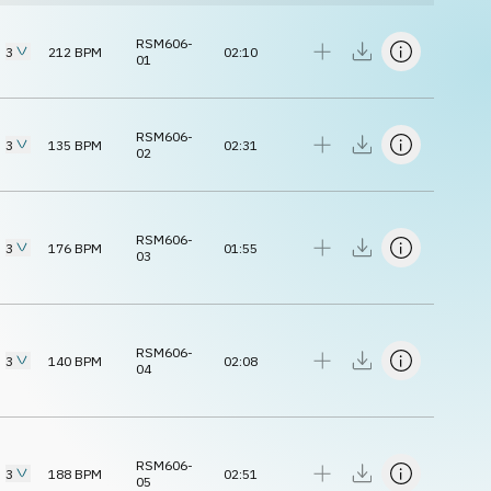
RSM606-
3
212
BPM
02:10
01
RSM606-
3
135
BPM
02:31
02
RSM606-
3
176
BPM
01:55
03
RSM606-
3
140
BPM
02:08
04
RSM606-
3
188
BPM
02:51
05