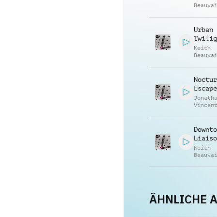
Beauva
Jonath
Vincen
Urban
Twilig
Keith
Beauva
Jonath
Vincen
Noctur
Escape
Jonath
Vincen
Beauva
Downto
Liaiso
Keith
Beauva
Jonath
Vincen
ÄHNLICHE 