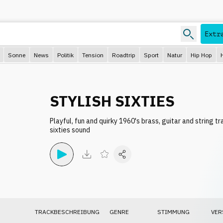
Extr
Sonne
News
Politik
Tension
Roadtrip
Sport
Natur
Hip Hop
STYLISH SIXTIES
Playful, fun and quirky 1960's brass, guitar and string tr
sixties sound
TRACKBESCHREIBUNG
GENRE
STIMMUNG
VER