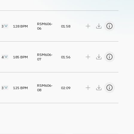
RSM606-
3
128
BPM
01:58
06
RSM606-
4
185
BPM
01:56
07
RSM606-
3
125
BPM
02:09
08