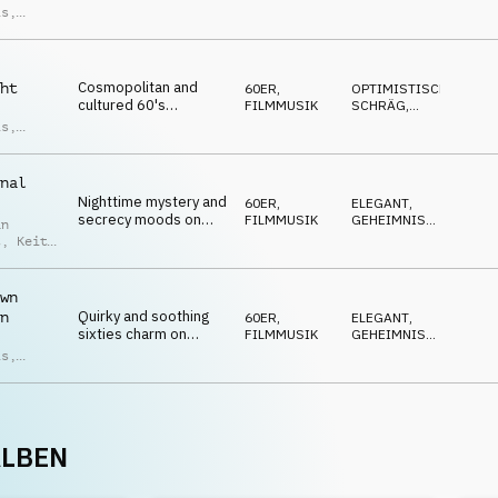
strings, brass, piano
SOPHISTICATED
,
is
,
POSITIV
,
and drum kit
an
ELEGANT
t
Cosmopolitan and
ht
60ER
,
OPTIMISTISCH
,
cultured 60's
FILMMUSIK
SCHRÄG
,
filmscore mood on
SOPHISTICATED
,
is
,
POSITIV
,
strings, drum kit, bras
an
ELEGANT
and vibraphone
t
nal
Nighttime mystery and
60ER
,
ELEGANT
,
secrecy moods on
FILMMUSIK
GEHEIMNISVOLL
,
an
strings, brass and
SOPHISTICATED
,
t
,
Keith
TREIBEND
,
percussion
is
SCHLEICHEND
wn
Quirky and soothing
n
60ER
,
ELEGANT
,
sixties charm on
FILMMUSIK
GEHEIMNISVOLL
,
strings, brass, drum
SOPHISTICATED
,
is
,
TREIBEND
,
kit and guitar
an
SCHLEICHEND
t
ALBEN