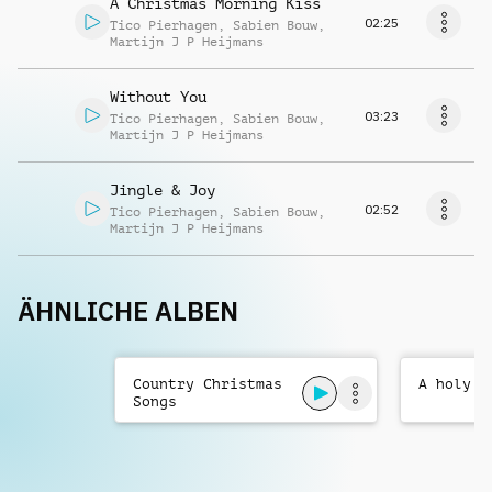
A Christmas Morning Kiss
02:25
Tico Pierhagen
,
Sabien Bouw
,
Martijn J P Heijmans
Without You
03:23
Tico Pierhagen
,
Sabien Bouw
,
Martijn J P Heijmans
Jingle & Joy
02:52
Tico Pierhagen
,
Sabien Bouw
,
Martijn J P Heijmans
ÄHNLICHE ALBEN
Country Christmas
A holy C
Songs