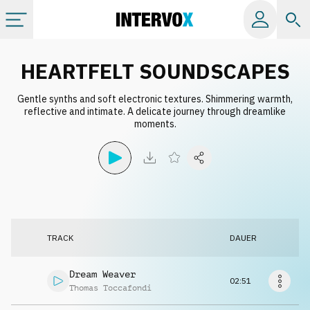
Kategorien
HEARTFELT SOUNDSCAPES
Gentle synths and soft electronic textures. Shimmering warmth,
Alle Alben
reflective and intimate. A delicate journey through dreamlike
moments.
Labels
Playlists
Lizenzen
TRACK
DAUER
Info
Dream Weaver
02:51
Thomas Toccafondi