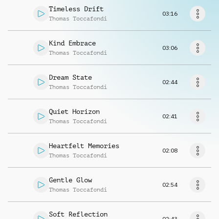
Musikanfrage
Timeless Drift
03:16
Thomas Toccafondi
Kind Embrace
03:06
Thomas Toccafondi
Dream State
02:44
Thomas Toccafondi
Quiet Horizon
02:41
Thomas Toccafondi
Heartfelt Memories
02:08
Thomas Toccafondi
Gentle Glow
02:54
Thomas Toccafondi
Soft Reflection
02:43