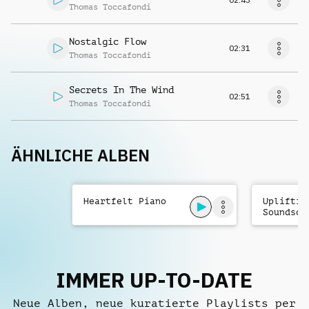
Thomas Toccafondi
Nostalgic Flow
02:31
Thomas Toccafondi
Secrets In The Wind
02:51
Thomas Toccafondi
ÄHNLICHE ALBEN
Heartfelt Piano
Upliftin
Soundsca
IMMER UP-TO-DATE
Neue Alben, neue kuratierte Playlists per