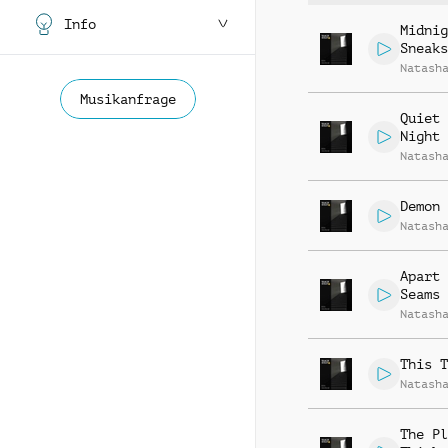
Info
Midnig
Sneaks
Natash
Musikanfrage
Quiet 
Night
Natash
Demon 
Natash
Apart 
Seams
Natash
This T
Natash
The Pl