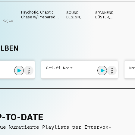
Psychotic, Chaotic,
SOUND
SPANNEND
,
Chase w/ Prepared
DESIGN
,
DÜSTER
,
a Kojic
Piano and Tribal Drums
DRONE
GESPENSTISCH
,
WÜTEND
ALBEN
Sci-fi Noir
No
P-TO-DATE
ue kuratierte Playlists per Intervox-