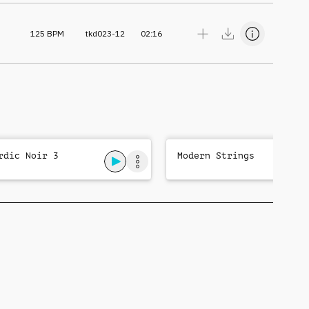
125
BPM
tkd023-12
02:16
rdic Noir 3
Modern Strings