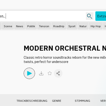
n..
Extr
Sonne
News
Politik
Tension
Roadtrip
Sport
Natur
Hip Hop
MODERN ORCHESTRAL 
Classic retro horror soundtracks reborn for the new mil
twists, perfect for underscore
TRACKBESCHREIBUNG
GENRE
STIMMUNG
VER