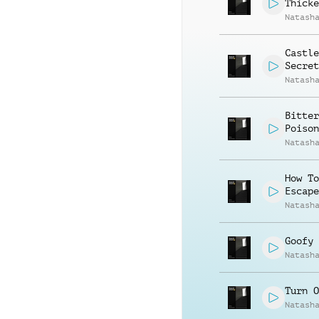
Thicke
Natash
Castle
Secret
Natash
Bitter
Poison
Natash
How To
Escape
Natash
Goofy 
Natash
Turn O
Natash