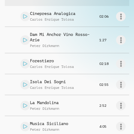
Musikanfrage
Cinepresa Analogica
02:06
Carlos Enrique Tolosa
Dam Mi Anchor Vino Rosso-
Arie
1:27
Peter Dirkmann
Forestiero
02:18
Carlos Enrique Tolosa
Isola Dei Sogni
02:55
Carlos Enrique Tolosa
La Mandolina
2:52
Peter Dirkmann
Musica Siciliano
4:05
Peter Dirkmann