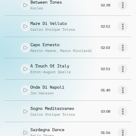
Between Tones
02:38
Kocleo
Mare Di Velluto
02:52
Carlos Enrique Tolosa
Capo Ernesto
02:03
Martin Haene
,
Marco Ricciardi
A Touch Of Italy
02:53
Ernst-August Quelle
Onde Di Napoli
01:40
Jon Hansson
Sogno Mediterraneo
03:08
Carlos Enrique Tolosa
Sardegna Dance
01:56
Felix Thoma