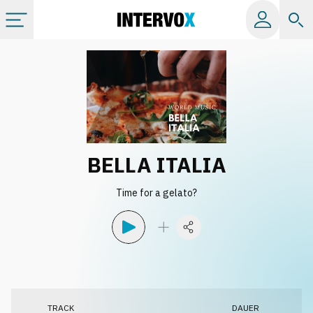
Kategorien
Alle Alben
Labels
BELLA ITALIA
Playlists
Time for a gelato?
Lizenzen
Info
TRACK
DAUER