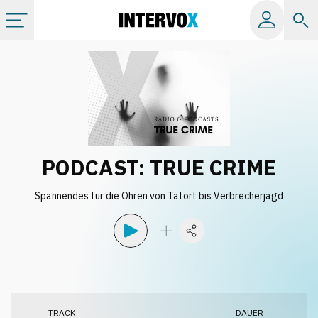
Kategorien
Alle Alben
Labels
PODCAST: TRUE CRIME
Playlists
Spannendes für die Ohren von Tatort bis Verbrecherjagd
Lizenzen
Info
TRACK
DAUER