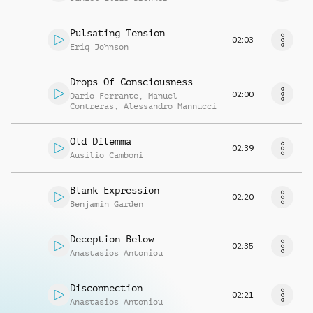
Pulsating Tension
02:03
Eriq Johnson
Drops Of Consciousness
02:00
Dario Ferrante
,
Manuel
Contreras
,
Alessandro Mannucci
Old Dilemma
02:39
Ausilio Camboni
Blank Expression
02:20
Benjamin Garden
Deception Below
02:35
Anastasios Antoniou
Disconnection
02:21
Anastasios Antoniou