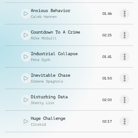
Anxious Behavior
01:46
Caleb Hannan
Countdown To A Crime
02:25
Mike McGuill
Industrial Collapse
01:41
Pete Dyrk
Inevitable Chase
01:50
Simone Spagnolo
Disturbing Data
02:03
Shetty List
Huge Challenge
02:17
Citokid