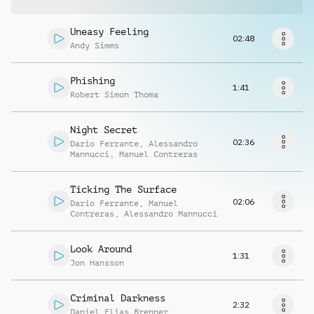
Musikanfrage
Uneasy Feeling
02:48
Andy Simms
Phishing
1:41
Robert Simon Thoma
Night Secret
02:36
Dario Ferrante
,
Alessandro
Mannucci
,
Manuel Contreras
Ticking The Surface
02:06
Dario Ferrante
,
Manuel
Contreras
,
Alessandro Mannucci
Look Around
1:31
Jon Hansson
Criminal Darkness
2:32
Daniel Elias Brenner