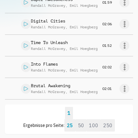
01:59
Randall McGravey
,
Emil Hoegberg
Digital Cities
02:06
Randall McGravey
,
Emil Hoegberg
Time To Unleash
01:52
Randall McGravey
,
Emil Hoegberg
Into Flames
02:02
Randall McGravey
,
Emil Hoegberg
Brutal Awakening
02:01
Randall McGravey
,
Emil Hoegberg
1
25
50
100
250
Ergebnisse pro Seite: