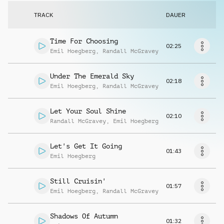
Musikanfrage
TRACK
DAUER
Time For Choosing
02:25
Emil Hoegberg
,
Randall McGravey
Under The Emerald Sky
02:18
Emil Hoegberg
,
Randall McGravey
Let Your Soul Shine
02:10
Randall McGravey
,
Emil Hoegberg
Let's Get It Going
01:43
Emil Hoegberg
Still Cruisin'
01:57
Emil Hoegberg
,
Randall McGravey
Shadows Of Autumn
01:32