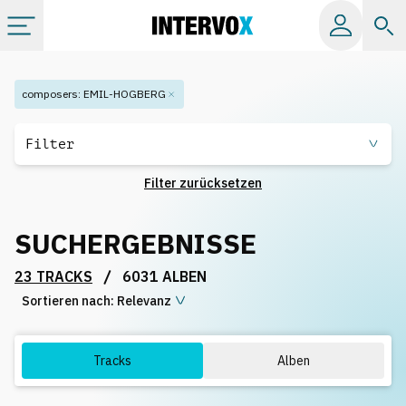
Kategorien
composers
:
EMIL-HOGBERG
Alle Alben
Filter
Filter zurücksetzen
Labels
SUCHERGEBNISSE
Playlists
/
23 TRACKS
6031 ALBEN
Sortieren nach:
Lizenzen
Relevanz
Info
Tracks
Alben