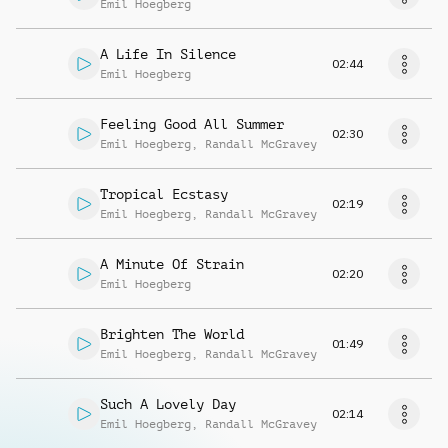
Emil Hoegberg
A Life In Silence
02:44
Emil Hoegberg
Feeling Good All Summer
02:30
Emil Hoegberg
,
Randall McGravey
Tropical Ecstasy
02:19
Emil Hoegberg
,
Randall McGravey
A Minute Of Strain
02:20
Emil Hoegberg
Brighten The World
01:49
Emil Hoegberg
,
Randall McGravey
Such A Lovely Day
02:14
Emil Hoegberg
,
Randall McGravey