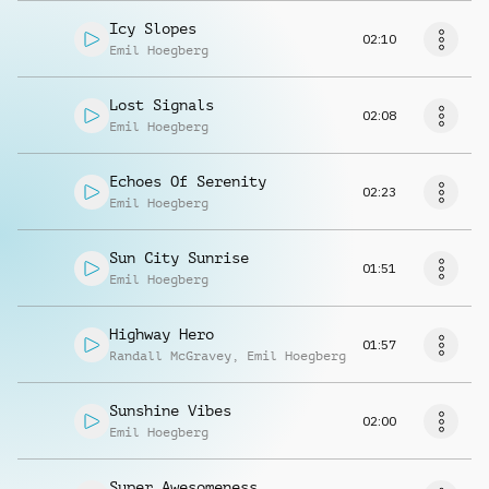
Icy Slopes
02:10
Emil Hoegberg
Lost Signals
02:08
Emil Hoegberg
Echoes Of Serenity
02:23
Emil Hoegberg
Sun City Sunrise
01:51
Emil Hoegberg
Highway Hero
01:57
Randall McGravey
,
Emil Hoegberg
Sunshine Vibes
02:00
Emil Hoegberg
Super Awesomeness