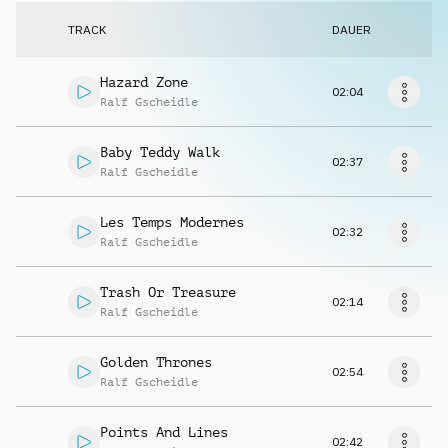
Musikanfrage
TRACK
DAUER
Hazard Zone
02:04
Ralf Gscheidle
Baby Teddy Walk
02:37
Ralf Gscheidle
Les Temps Modernes
02:32
Ralf Gscheidle
Trash Or Treasure
02:14
Ralf Gscheidle
Golden Thrones
02:54
Ralf Gscheidle
Points And Lines
02:42