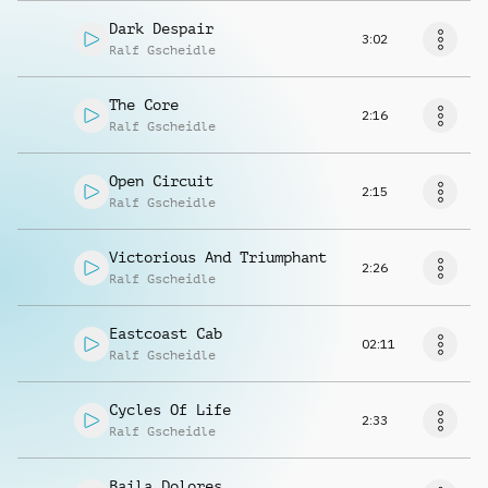
Dark Despair
3:02
Ralf Gscheidle
The Core
2:16
Ralf Gscheidle
Open Circuit
2:15
Ralf Gscheidle
Victorious And Triumphant
2:26
Ralf Gscheidle
Eastcoast Cab
02:11
Ralf Gscheidle
Cycles Of Life
2:33
Ralf Gscheidle
Baila Dolores