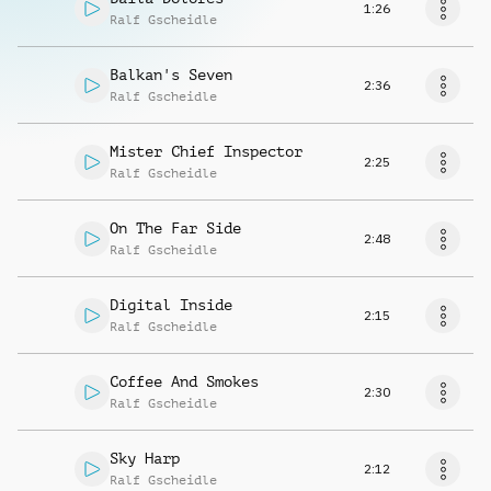
1:26
Ralf Gscheidle
Balkan's Seven
2:36
Ralf Gscheidle
Mister Chief Inspector
2:25
Ralf Gscheidle
On The Far Side
2:48
Ralf Gscheidle
Digital Inside
2:15
Ralf Gscheidle
Coffee And Smokes
2:30
Ralf Gscheidle
Sky Harp
2:12
Ralf Gscheidle