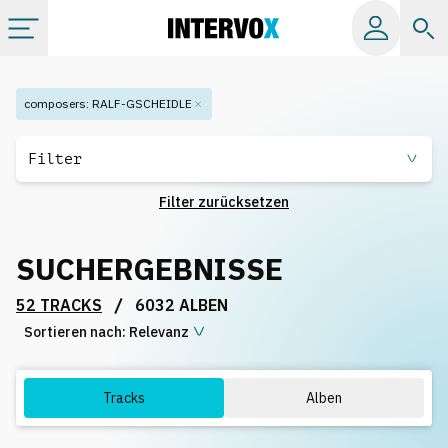
Kategorien
composers
:
RALF-GSCHEIDLE
Alle Alben
Filter
Filter zurücksetzen
Labels
SUCHERGEBNISSE
Playlists
/
52 TRACKS
6032 ALBEN
Sortieren nach:
Lizenzen
Relevanz
Info
Tracks
Alben