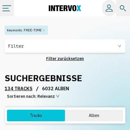
Kategorien
keywords
:
FREE-TIME
Alle Alben
Filter
Filter zurücksetzen
Labels
SUCHERGEBNISSE
Playlists
/
134 TRACKS
6032 ALBEN
Sortieren nach:
Lizenzen
Relevanz
Info
Tracks
Alben