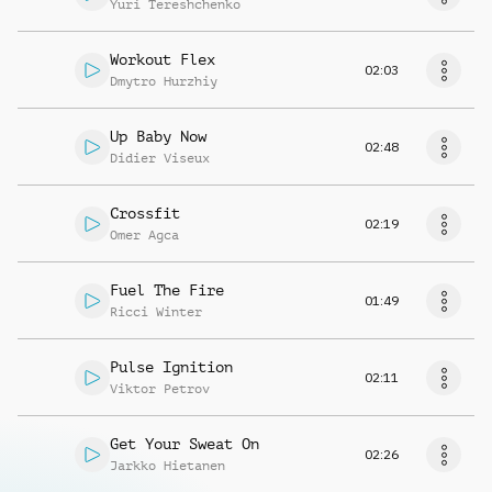
Yuri Tereshchenko
Workout Flex
02:03
Dmytro Hurzhiy
Up Baby Now
02:48
Didier Viseux
Crossfit
02:19
Omer Agca
Fuel The Fire
01:49
Ricci Winter
Pulse Ignition
02:11
Viktor Petrov
Get Your Sweat On
02:26
Jarkko Hietanen