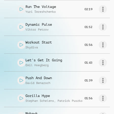
Run The Voltage
02:19
Yuri Tereshchenko
Dynamic Pulse
01:52
Viktor Petrov
Workout Start
01:56
Skydiva
Let's Get It Going
01:43
Emil Hoegberg
Push And Down
01:39
David Benaroch
Gorilla Hype
01:56
Stephan Schelens
,
Patrick Puszko
Mohawk