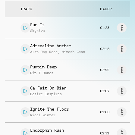
Musikanfrage
TRACK
DAUER
Run It
01:23
Skydiva
Adrenaline Anthem
02:18
Alan Jay Reed
,
Hitesh Ceon
Pumpin Deep
02:55
Dip T Jones
Ca Fait Du Bien
02:07
Desire Inspires
Ignite The Floor
02:08
Ricci Winter
Endorphin Rush
02:31