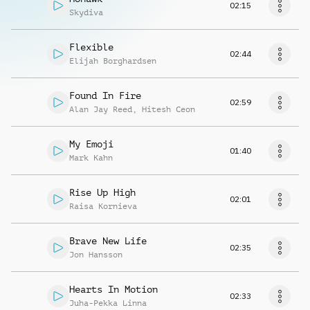
02:15
Skydiva
Flexible
02:44
Elijah Borghardsen
Found In Fire
02:59
Alan Jay Reed
,
Hitesh Ceon
My Emoji
01:40
Mark Kahn
Rise Up High
02:01
Raisa Kornieva
Brave New Life
02:35
Jon Hansson
Hearts In Motion
02:33
Juha-Pekka Linna