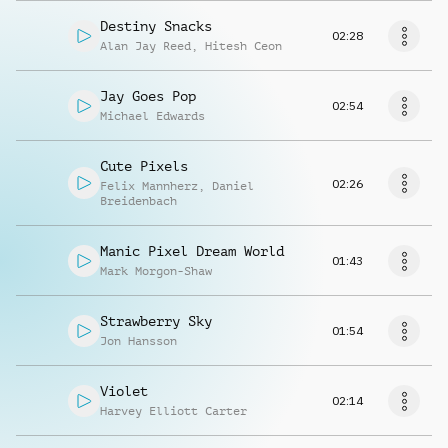
Destiny Snacks
02:28
Alan Jay Reed
,
Hitesh Ceon
Jay Goes Pop
02:54
Michael Edwards
Cute Pixels
02:26
Felix Mannherz
,
Daniel
Breidenbach
Manic Pixel Dream World
01:43
Mark Morgon-Shaw
Strawberry Sky
01:54
Jon Hansson
Violet
02:14
Harvey Elliott Carter