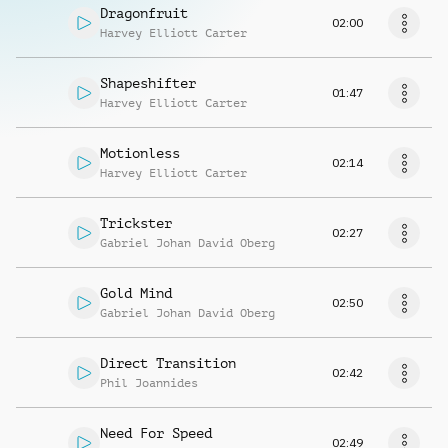
Dragonfruit
02:00
Harvey Elliott Carter
Shapeshifter
01:47
Harvey Elliott Carter
Motionless
02:14
Harvey Elliott Carter
Trickster
02:27
Gabriel Johan David Oberg
Gold Mind
02:50
Gabriel Johan David Oberg
Direct Transition
02:42
Phil Joannides
Need For Speed
02:49