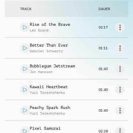
Musikanfrage
TRACK
DAUER
Rise of the Brave
02:17
Leo Grand
Better Than Ever
01:11
Gabriel Schwartz
Bubblegum Jetstream
01:43
Jon Hansson
Kawaii Heartbeat
01:40
Yuri Tereshchenko
Peachy Spark Rush
01:40
Yuri Tereshchenko
Pixel Samurai
02:28