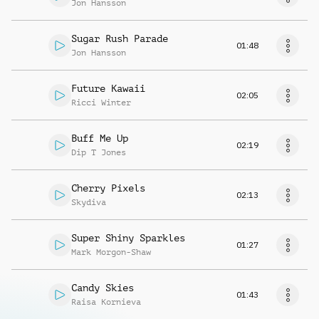
Jon Hansson
Sugar Rush Parade
01:48
Jon Hansson
Future Kawaii
02:05
Ricci Winter
Buff Me Up
02:19
Dip T Jones
Cherry Pixels
02:13
Skydiva
Super Shiny Sparkles
01:27
Mark Morgon-Shaw
Candy Skies
01:43
Raisa Kornieva