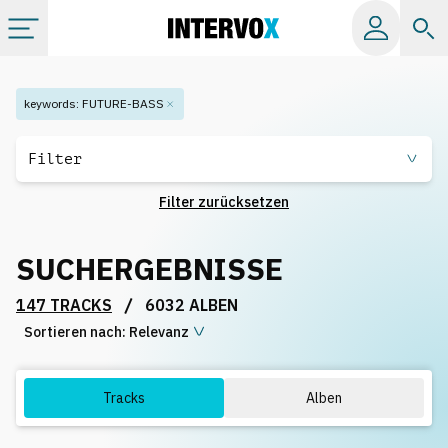
Kategorien
keywords
:
FUTURE-BASS
Alle Alben
Filter
Filter zurücksetzen
Labels
SUCHERGEBNISSE
Playlists
/
147 TRACKS
6032 ALBEN
Sortieren nach:
Lizenzen
Relevanz
Info
Tracks
Alben