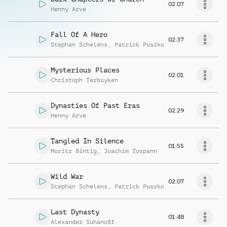
02:07
Henny Arve
Fall Of A Hero
02:37
Stephan Schelens
,
Patrick Puszko
Mysterious Places
02:01
Christoph Terbuyken
Dynasties Of Past Eras
02:29
Henny Arve
Tangled In Silence
01:55
Moritz Bintig
,
Joachim Tospann
Wild War
02:07
Stephan Schelens
,
Patrick Puszko
Last Dynasty
01:48
Alexander Suhanoff