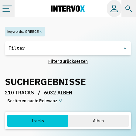
Kategorien
keywords
:
GREECE
Alle Alben
Filter
Filter zurücksetzen
Labels
SUCHERGEBNISSE
Playlists
/
210 TRACKS
6032 ALBEN
Sortieren nach:
Lizenzen
Relevanz
Info
Tracks
Alben