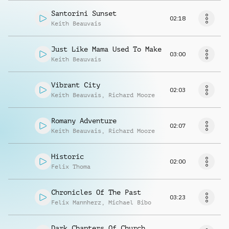
Santorini Sunset
02:18
Keith Beauvais
Just Like Mama Used To Make
03:00
Keith Beauvais
Vibrant City
02:03
Keith Beauvais
,
Richard Moore
Romany Adventure
02:07
Keith Beauvais
,
Richard Moore
Historic
02:00
Felix Thoma
Chronicles Of The Past
03:23
Felix Mannherz
,
Michael Bibo
Dark Chapters Of Church