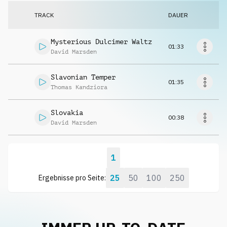
Musikanfrage
TRACK
DAUER
Mysterious Dulcimer Waltz
01:33
David Marsden
Slavonian Temper
01:35
Thomas Kandziora
Slovakia
00:38
David Marsden
1
25
50
100
250
Ergebnisse pro Seite: