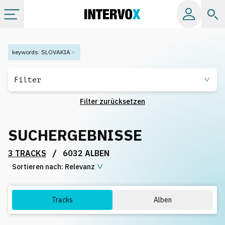
Kategorien
keywords
:
SLOVAKIA
Alle Alben
Filter
Filter zurücksetzen
Labels
SUCHERGEBNISSE
Playlists
/
3 TRACKS
6032 ALBEN
Sortieren nach:
Lizenzen
Relevanz
Info
Tracks
Alben