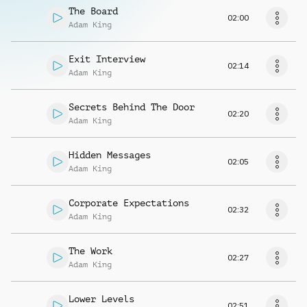
The Board
02:00
Adam King
Exit Interview
02:14
Adam King
Secrets Behind The Door
02:20
Adam King
Hidden Messages
02:05
Adam King
Corporate Expectations
02:32
Adam King
The Work
02:27
Adam King
Lower Levels
02:51