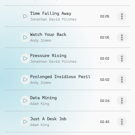
Time Falling Away
02:05
Jonathan David Pilcher
Watch Your Back
02:05
Andy Simms
Pressure Rising
02:02
Jonathan David Pilcher
Prolonged Insidious Peril
02:02
Andy Simms
Data Mining
02:16
Adam King
Just A Desk Job
02:43
Adam King