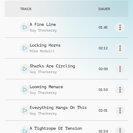
Musikanfrage
TRACK
DAUER
A Fine Line
01:45
Guy Thackeray
Locking Horns
02:12
Mike McGuill
Sharks Are Circling
02:00
Guy Thackeray
Looming Menace
01:50
Guy Thackeray
Everything Hangs On This
02:01
Guy Thackeray
A Tightrope Of Tension
01:54