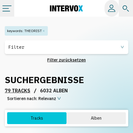
Kategorien
keywords
:
THEORIST
Alle Alben
Filter
Filter zurücksetzen
Labels
SUCHERGEBNISSE
Playlists
/
79 TRACKS
6032 ALBEN
Sortieren nach:
Lizenzen
Relevanz
Info
Tracks
Alben