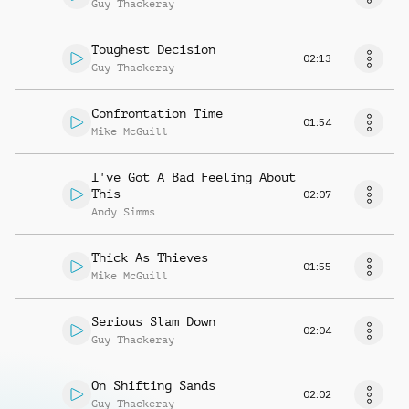
Guy Thackeray
Toughest Decision
02:13
Guy Thackeray
Confrontation Time
01:54
Mike McGuill
I've Got A Bad Feeling About
This
02:07
Andy Simms
Thick As Thieves
01:55
Mike McGuill
Serious Slam Down
02:04
Guy Thackeray
On Shifting Sands
02:02
Guy Thackeray