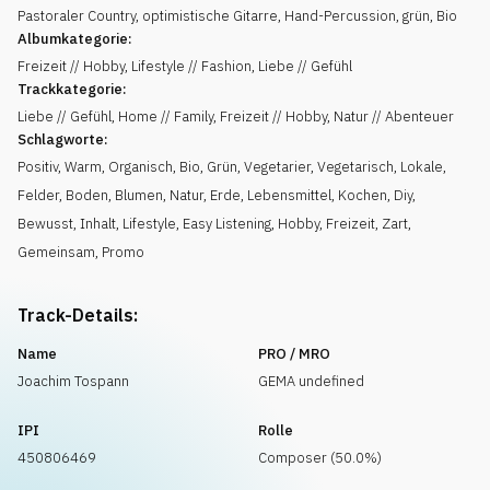
Pastoraler Country, optimistische Gitarre, Hand-Percussion, grün, Bio
Albumkategorie:
Freizeit // Hobby, Lifestyle // Fashion, Liebe // Gefühl
Trackkategorie:
Liebe // Gefühl, Home // Family, Freizeit // Hobby, Natur // Abenteuer
Schlagworte:
Positiv
,
Warm
,
Organisch
,
Bio
,
Grün
,
Vegetarier
,
Vegetarisch
,
Lokale
,
Felder
,
Boden
,
Blumen
,
Natur
,
Erde
,
Lebensmittel
,
Kochen
,
Diy
,
Bewusst
,
Inhalt
,
Lifestyle
,
Easy Listening
,
Hobby
,
Freizeit
,
Zart
,
Gemeinsam
,
Promo
Track-Details:
Name
PRO / MRO
Joachim Tospann
GEMA undefined
IPI
Rolle
450806469
Composer (50.0%)