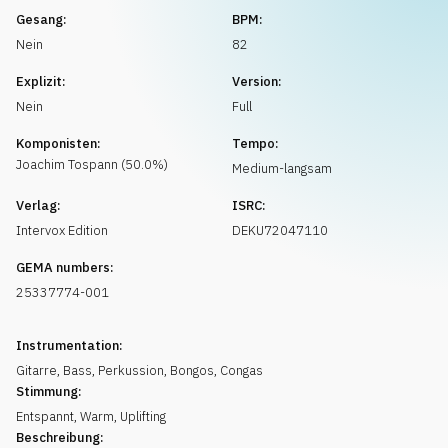
Musikanfrage
Gesang:
BPM:
Nein
82
Explizit:
Version:
Nein
Full
Komponisten:
Tempo:
Joachim
Tospann
(
50.0
%)
Medium-langsam
Verlag:
ISRC:
Intervox Edition
DEKU72047110
GEMA numbers:
25337774-001
Instrumentation:
Gitarre
,
Bass
,
Perkussion
,
Bongos
,
Congas
Stimmung:
Entspannt
,
Warm
,
Uplifting
Beschreibung: