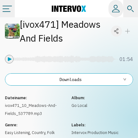
[
ivox471
]
Meadows
Kategorien
And Fields
Alle Alben
01:54
Labels
Downloads
Playlists
Dateiname:
Album:
Lizenzen
ivox471_10_Meadows-And-
Go Local
Fields_537789.mp3
Info
Genre:
Labels:
Easy Listening
,
Country, Folk
Intervox Production Music