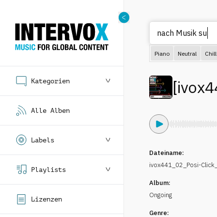
nac
Piano
Neutral
Chill
Kategorien
[
ivox4
Alle Alben
Labels
Dateiname:
ivox441_02_Posi-Clic
Playlists
Album:
Ongoing
Lizenzen
Genre: