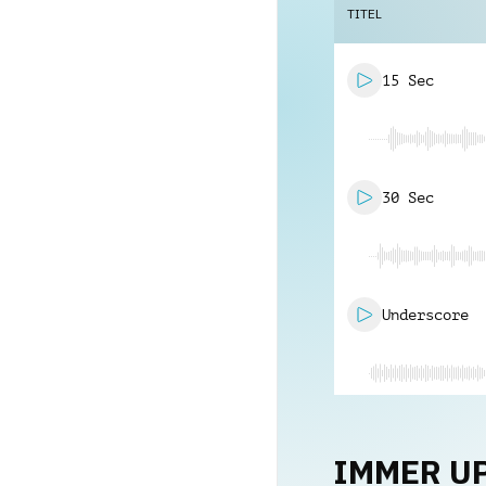
TITEL
15 Sec
30 Sec
Underscore
IMMER U