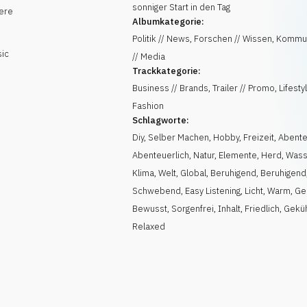
sonniger Start in den Tag
ere
Albumkategorie:
Politik // News, Forschen // Wissen, Kommu
sic
// Media
Trackkategorie:
Business // Brands, Trailer // Promo, Lifestyl
Fashion
Schlagworte:
Diy
,
Selber Machen
,
Hobby
,
Freizeit
,
Abente
Abenteuerlich
,
Natur
,
Elemente
,
Herd
,
Wass
Klima
,
Welt
,
Global
,
Beruhigend
,
Beruhigend
Schwebend
,
Easy Listening
,
Licht
,
Warm
,
Ge
Bewusst
,
Sorgenfrei
,
Inhalt
,
Friedlich
,
Geküh
Relaxed