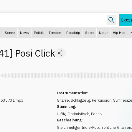
Extr
Sonne
News
Politik
Tension
Roadtrip
Sport
Natur
Hip Hop
41
]
Posi Click
Instrumentation:
k_535731.mp3
Gitarre
,
Schlagzeug
,
Perkussion
,
Synthesize
Stimmung:
Luftig
,
Optimistisch
,
Positiv
Beschreibung:
Gleichmütiger Indie-Pop, fröhliche Gitarren