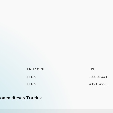
PRO / MRO
IPI
GEMA
633638441
GEMA
417104790
ionen dieses Tracks: