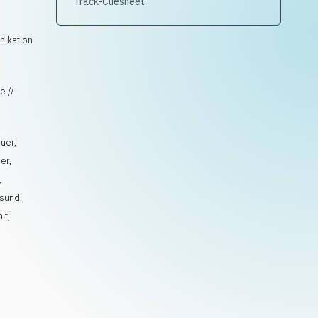
Track-Cuesheet
nikation
e //
uer
,
er
,
,
sund
,
lt,