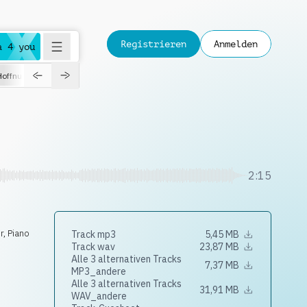
Registrieren
Anmelden
a 4 you
Hoffnungsvoll
Dokumentation
Verspielt
Fashion
Jazz
2:15
r
,
Piano
Track mp3
5,45 MB
Track wav
23,87 MB
Alle 3 alternativen Tracks
7,37 MB
MP3_andere
Alle 3 alternativen Tracks
31,91 MB
WAV_andere
,