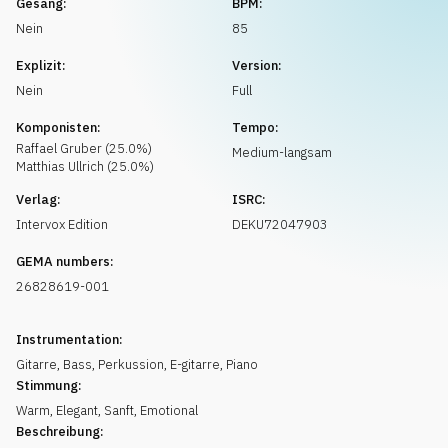
Gesang:
BPM:
Musikanfrage
Nein
85
Explizit:
Version:
Nein
Full
Komponisten:
Tempo:
Raffael
Gruber
(
25.0
%)
Medium-langsam
Matthias
Ullrich
(
25.0
%)
Verlag:
ISRC:
Intervox Edition
DEKU72047903
GEMA numbers:
26828619-001
Instrumentation:
Gitarre
,
Bass
,
Perkussion
,
E-gitarre
,
Piano
Stimmung:
Warm
,
Elegant
,
Sanft
,
Emotional
Beschreibung: