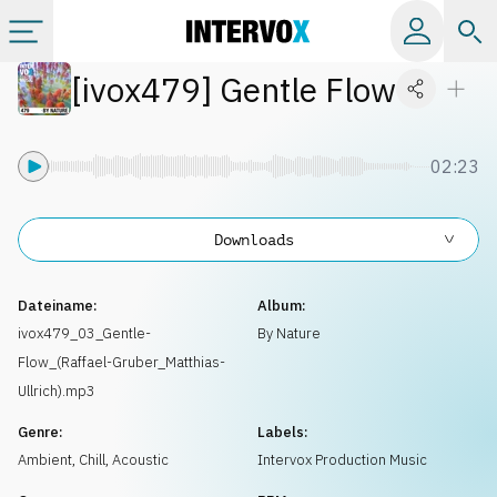
[
ivox479
]
Gentle Flow
Kategorien
Alle Alben
02:23
Labels
Downloads
Playlists
Dateiname:
Album:
ivox479_03_Gentle-
By Nature
Flow_(Raffael-Gruber_Matthias-
Lizenzen
Ullrich).mp3
Genre:
Labels:
Info
Ambient, Chill
,
Acoustic
Intervox Production Music