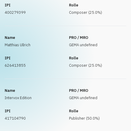
IPI
Rolle
400279399
Composer (25.0%)
Name
PRO / MRO
Matthias Ullrich
GEMA undefined
IPI
Rolle
626413855
Composer (25.0%)
Name
PRO / MRO
Intervox Edition
GEMA undefined
IPI
Rolle
417104790
Publisher (50.0%)