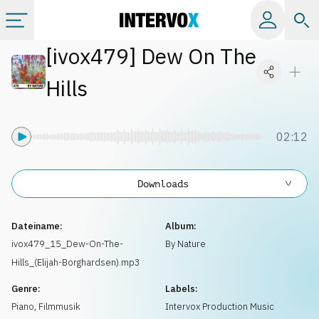
[
ivox479
]
Dew On The
Kategorien
Hills
Alle Alben
02:12
Labels
Downloads
Playlists
Dateiname:
Album:
Lizenzen
ivox479_15_Dew-On-The-
By Nature
Hills_(Elijah-Borghardsen).mp3
Info
Genre:
Labels:
Piano
,
Filmmusik
Intervox Production Music