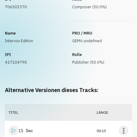
706503370
Composer (50.0%)
Name
PRO / MRO
Intervox Edition
GEMA undefined
IPI
Rolle
417104790
Publisher (50.0%)
Alternative Versionen dieses Tracks:
TITEL
LÄNGE
15 Sec
00:15