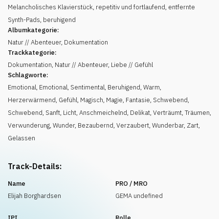
Melancholisches Klavierstück, repetitiv und fortlaufend, entfernte
Synth-Pads, beruhigend
Albumkategorie:
Natur // Abenteuer, Dokumentation
Trackkategorie:
Dokumentation, Natur // Abenteuer, Liebe // Gefühl
Schlagworte:
Emotional
,
Emotional
,
Sentimental
,
Beruhigend
,
Warm
,
Herzerwärmend
,
Gefühl
,
Magisch
,
Magie
,
Fantasie
,
Schwebend
,
Schwebend
,
Sanft
,
Licht
,
Anschmeichelnd
,
Delikat
,
Verträumt
,
Träumen
,
Verwunderung
,
Wunder
,
Bezaubernd
,
Verzaubert
,
Wunderbar
,
Zart
,
Gelassen
Track-Details:
Name
PRO / MRO
Elijah Borghardsen
GEMA undefined
IPI
Rolle