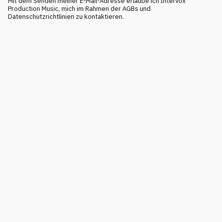
Mit dem Senden meiner E-Mail-Adresse erlaube ich Intervox
Production Music, mich im Rahmen der AGBs und
Datenschutzrichtlinien zu kontaktieren.