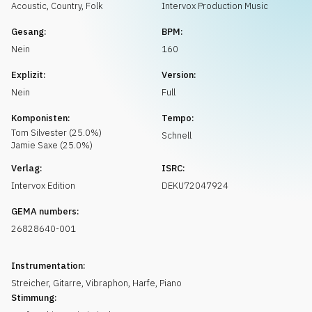
Musikanfrage
Acoustic
,
Country, Folk
Intervox Production Music
Gesang:
BPM:
Nein
160
Explizit:
Version:
Nein
Full
Komponisten:
Tempo:
Tom
Silvester
(
25.0
%)
Schnell
Jamie
Saxe
(
25.0
%)
Verlag:
ISRC:
Intervox Edition
DEKU72047924
GEMA numbers:
26828640-001
Instrumentation:
Streicher
,
Gitarre
,
Vibraphon
,
Harfe
,
Piano
Stimmung: