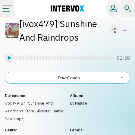
[
ivox479
]
Sunshine
Kategorien
And Raindrops
Alle Alben
01:58
Labels
Downloads
Playlists
Dateiname:
Album:
Lizenzen
ivox479_24_Sunshine-And-
By Nature
Raindrops_(Tom-Silvester_Jamie-
Info
Saxe).mp3
Genre:
Labels: