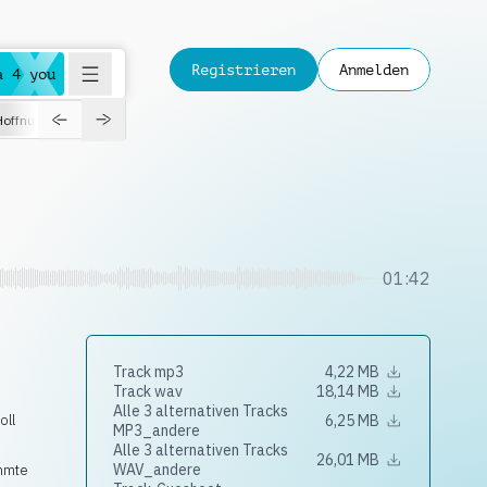
Registrieren
Anmelden
a 4 you
Hoffnungsvoll
Dokumentation
Verspielt
Fashion
Jazz
01:42
Track mp3
4,22 MB
Track wav
18,14 MB
Alle 3 alternativen Tracks
oll
6,25 MB
MP3_andere
Alle 3 alternativen Tracks
26,01 MB
WAV_andere
mmte