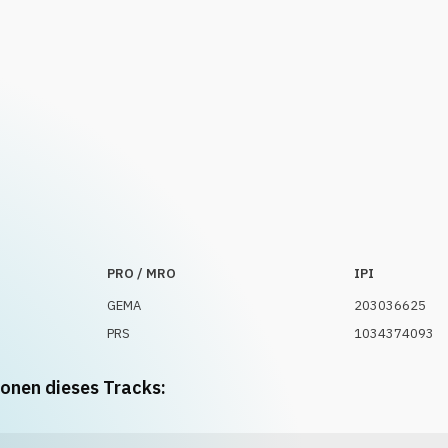
PRO / MRO
IPI
GEMA
203036625
PRS
1034374093
ionen dieses Tracks: