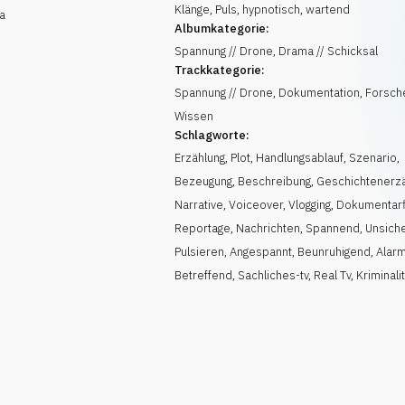
Klänge, Puls, hypnotisch, wartend
a
Albumkategorie:
Spannung // Drone, Drama // Schicksal
Trackkategorie:
Spannung // Drone, Dokumentation, Forsche
Wissen
Schlagworte:
Erzählung
,
Plot
,
Handlungsablauf
,
Szenario
,
Bezeugung
,
Beschreibung
,
Geschichtenerz
Narrative
,
Voiceover
,
Vlogging
,
Dokumentarf
Reportage
,
Nachrichten
,
Spannend
,
Unsich
Pulsieren
,
Angespannt
,
Beunruhigend
,
Alar
Betreffend
,
Sachliches-tv
,
Real Tv
,
Kriminali