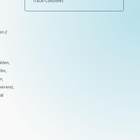
Track-Cuesheet
n //
ählen
,
ilm
,
er
,
mierend
,
tät