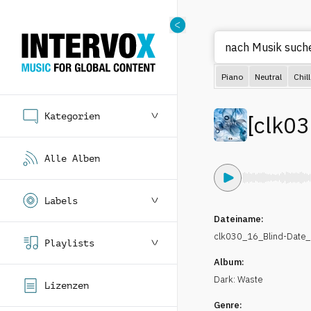
nach Mus
Piano
Neutral
Chill
Kategorien
[
clk0
Alle Alben
Labels
Dateiname:
clk030_16_Blind-Date
Playlists
Album:
Dark: Waste
Lizenzen
Genre: