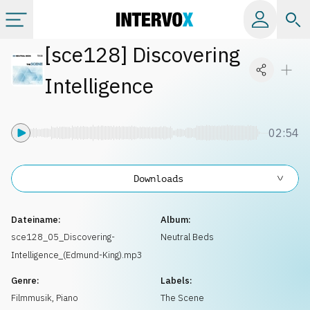
[
sce128
]
Discovering
Kategorien
Intelligence
Alle Alben
02:54
Labels
Downloads
Playlists
Dateiname:
Album:
Lizenzen
sce128_05_Discovering-
Neutral Beds
Intelligence_(Edmund-King).mp3
Info
Genre:
Labels:
Filmmusik
,
Piano
The Scene