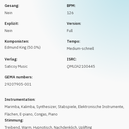
Musikanfrage
Gesang:
BPM:
Nein
126
Explizit:
Version:
Nein
Full
Komponisten:
Tempo:
Edmund
King
(
50.0
%)
Medium-schnell
Verlag:
ISRC:
Saticoy Music
QMUJA2100445
GEMA numbers:
29207905-001
Instrumentation:
Marimba
,
Kalimba
,
Synthesizer
,
Stabspiele
,
Elektronische Instrumente
,
Flächen
,
E-piano
,
Congas
,
Piano
Stimmung:
Treibend
,
Warm
,
Hypnotisch
,
Nachdenklich
,
Uplifting