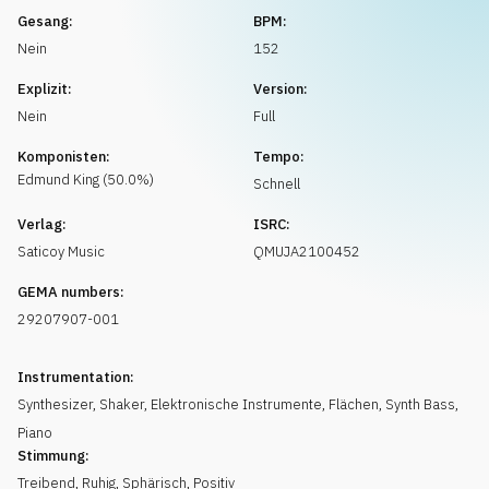
Musikanfrage
Gesang:
BPM:
Nein
152
Explizit:
Version:
Nein
Full
Komponisten:
Tempo:
Edmund
King
(
50.0
%)
Schnell
Verlag:
ISRC:
Saticoy Music
QMUJA2100452
GEMA numbers:
29207907-001
Instrumentation:
Synthesizer
,
Shaker
,
Elektronische Instrumente
,
Flächen
,
Synth Bass
,
Piano
Stimmung:
Treibend
,
Ruhig
,
Sphärisch
,
Positiv