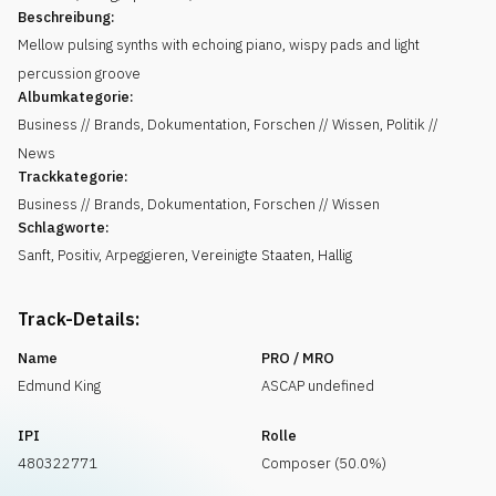
Beschreibung:
Mellow pulsing synths with echoing piano, wispy pads and light
percussion groove
Albumkategorie:
Business // Brands, Dokumentation, Forschen // Wissen, Politik //
News
Trackkategorie:
Business // Brands, Dokumentation, Forschen // Wissen
Schlagworte:
Sanft
,
Positiv
,
Arpeggieren
,
Vereinigte Staaten
,
Hallig
Track-Details:
Name
PRO / MRO
Edmund King
ASCAP undefined
IPI
Rolle
480322771
Composer (50.0%)