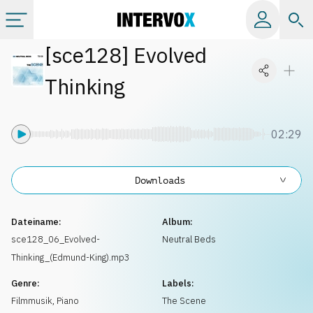
[
sce128
]
Evolved
Kategorien
Thinking
Alle Alben
02:29
Labels
Downloads
Playlists
Dateiname:
Album:
Lizenzen
sce128_06_Evolved-
Neutral Beds
Thinking_(Edmund-King).mp3
Info
Genre:
Labels:
Filmmusik
,
Piano
The Scene