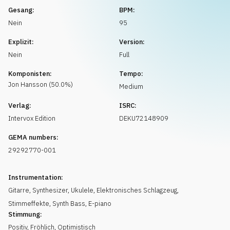
Musikanfrage
Gesang:
BPM:
Nein
95
Explizit:
Version:
Nein
Full
Komponisten:
Tempo:
Jon
Hansson
(
50.0
%)
Medium
Verlag:
ISRC:
Intervox Edition
DEKU72148909
GEMA numbers:
29292770-001
Instrumentation:
Gitarre
,
Synthesizer
,
Ukulele
,
Elektronisches Schlagzeug
,
Stimmeffekte
,
Synth Bass
,
E-piano
Stimmung:
Positiv
,
Fröhlich
,
Optimistisch