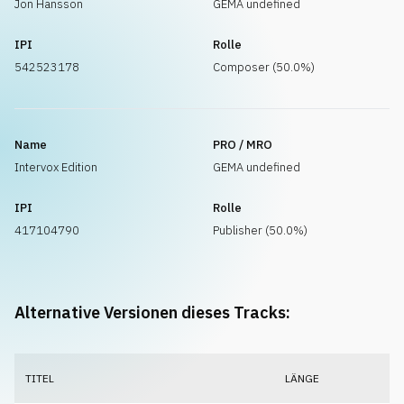
Jon Hansson
GEMA undefined
IPI
Rolle
542523178
Composer (50.0%)
Name
PRO / MRO
Intervox Edition
GEMA undefined
IPI
Rolle
417104790
Publisher (50.0%)
Alternative Versionen dieses Tracks:
TITEL
LÄNGE