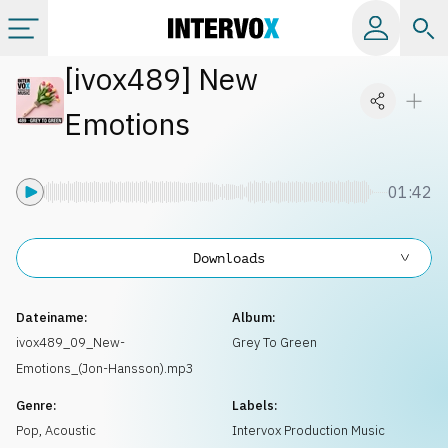
[
ivox489
]
New
Kategorien
Emotions
Alle Alben
01:42
Labels
Downloads
Playlists
Dateiname:
Album:
Lizenzen
ivox489_09_New-
Grey To Green
Emotions_(Jon-Hansson).mp3
Info
Genre:
Labels:
Pop
,
Acoustic
Intervox Production Music