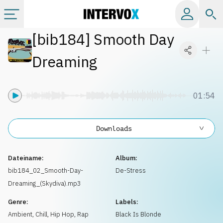
[
bib184
]
Smooth Day
Kategorien
Dreaming
Alle Alben
01:54
Labels
Downloads
Playlists
Dateiname:
Album:
Lizenzen
bib184_02_Smooth-Day-
De-Stress
Dreaming_(Skydiva).mp3
Info
Genre:
Labels:
Ambient, Chill
,
Hip Hop, Rap
Black Is Blonde