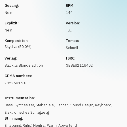
Musikanfrage
Gesang:
BPM:
Nein
144
Explizit:
Version:
Nein
Full
Komponisten:
Tempo:
Skydiva
(
50.0
%)
Schnell
Verlag:
ISRC:
Black Is Blonde Edition
GBBE82118402
GEMA numbers:
29526018-001
Instrumentation:
Bass
,
Synthesizer
,
Stabspiele
,
Flächen
,
Sound Design
,
Keyboard
,
Elektronisches Schlagzeug
Stimmung:
Entspannt
,
Ruhig
,
Neutral
,
Warm
,
Abwartend