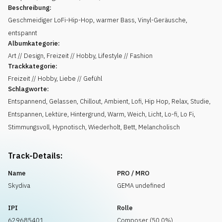
Beschreibung:
Geschmeidiger LoFi-Hip-Hop, warmer Bass, Vinyl-Geräusche,
entspannt
Albumkategorie:
Art // Design, Freizeit // Hobby, Lifestyle // Fashion
Trackkategorie:
Freizeit // Hobby, Liebe // Gefühl
Schlagworte:
Entspannend
,
Gelassen
,
Chillout
,
Ambient
,
Lofi
,
Hip Hop
,
Relax
,
Studie
,
Entspannen
,
Lektüre
,
Hintergrund
,
Warm
,
Weich
,
Licht
,
Lo-fi
,
Lo Fi
,
Stimmungsvoll
,
Hypnotisch
,
Wiederholt
,
Bett
,
Melancholisch
Track-Details:
Name
PRO / MRO
Skydiva
GEMA undefined
IPI
Rolle
629685401
Composer (50.0%)