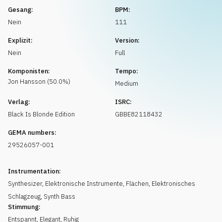
Musikanfrage
Gesang:
BPM:
Nein
111
Explizit:
Version:
Nein
Full
Komponisten:
Tempo:
Jon
Hansson
(
50.0
%)
Medium
Verlag:
ISRC:
Black Is Blonde Edition
GBBE82118432
GEMA numbers:
29526057-001
Instrumentation:
Synthesizer
,
Elektronische Instrumente
,
Flächen
,
Elektronisches
Schlagzeug
,
Synth Bass
Stimmung:
Entspannt
,
Elegant
,
Ruhig