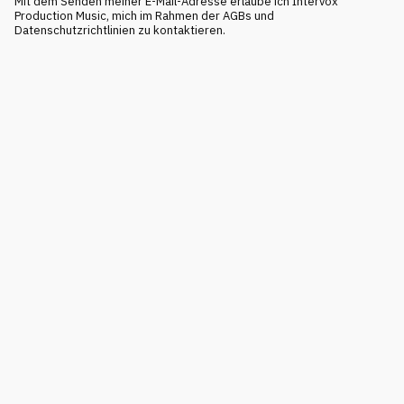
Mit dem Senden meiner E-Mail-Adresse erlaube ich Intervox
Production Music, mich im Rahmen der AGBs und
Datenschutzrichtlinien zu kontaktieren.