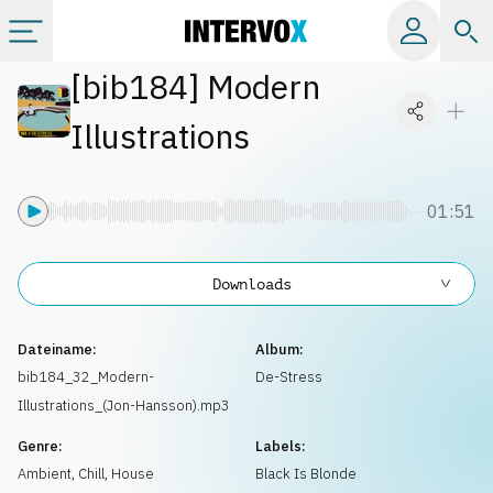
[
bib184
]
Modern
Kategorien
Illustrations
Alle Alben
01:51
Labels
Downloads
Playlists
Dateiname:
Album:
Lizenzen
bib184_32_Modern-
De-Stress
Illustrations_(Jon-Hansson).mp3
Info
Genre:
Labels:
Ambient, Chill
,
House
Black Is Blonde