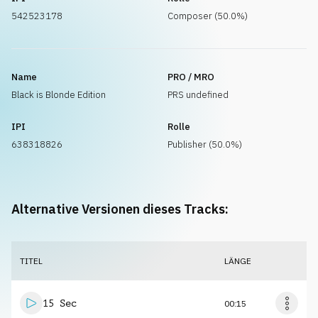
542523178
Composer (50.0%)
Name
PRO / MRO
Black is Blonde Edition
PRS undefined
IPI
Rolle
638318826
Publisher (50.0%)
Alternative Versionen dieses Tracks:
TITEL
LÄNGE
15 Sec
00:15