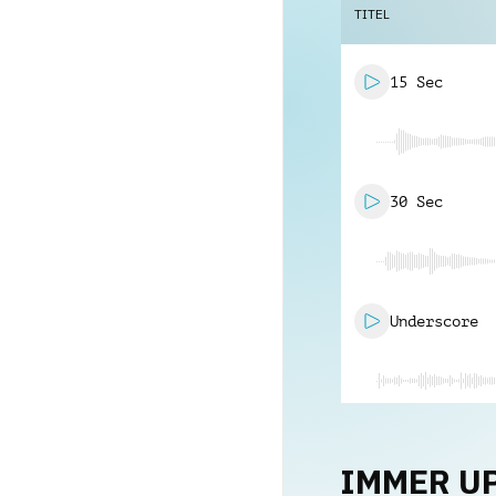
TITEL
15 Sec
30 Sec
Underscore
IMMER U