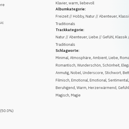
Klavier, warm, liebevoll
ere
Albumkategorie:
Freizeit // Hobby, Natur // Abenteuer, Klassi
sic
Traditionals
Trackkategorie:
Natur // Abenteuer, Liebe // Gefühl, Klassik 
Traditionals
Schlagworte:
Minimal
,
Atmosphäre
,
Ambient
,
Liebe
,
Roma
Romantisch
,
Wunderschön
,
Schönheit
,
Eleg
Anmutig
,
Nobel
,
Underscore
,
Stichwort
,
Bet
Filmisch
,
Emotional
,
Emotional
,
Sentimental
Beruhigend
,
Warm
,
Herzerwärmend
,
Gefüh
Magisch
,
Magie
(
50.0
%)