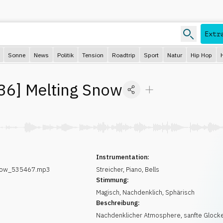
Extr
Sonne
News
Politik
Tension
Roadtrip
Sport
Natur
Hip Hop
36
]
Melting Snow
Instrumentation:
Snow_535467.mp3
Streicher
,
Piano
,
Bells
Stimmung:
Magisch
,
Nachdenklich
,
Sphärisch
Beschreibung:
Nachdenklicher Atmosphere, sanfte Glock