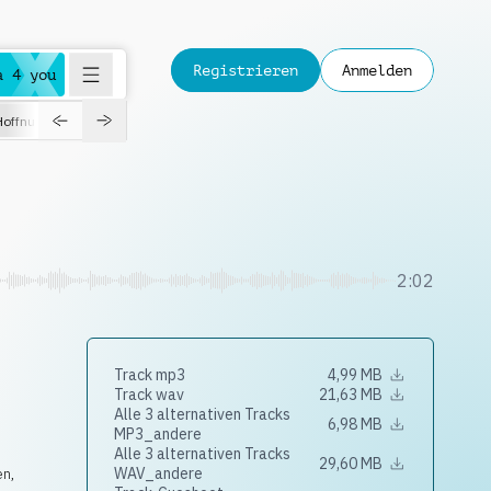
Registrieren
Anmelden
a 4 you
Hoffnungsvoll
Dokumentation
Verspielt
Fashion
Jazz
2:02
Track mp3
4,99 MB
Track wav
21,63 MB
Alle 3 alternativen Tracks
6,98 MB
MP3_andere
Alle 3 alternativen Tracks
29,60 MB
WAV_andere
en,