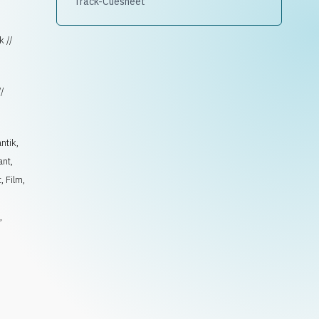
Track-Cuesheet
k //
//
ntik
,
ant
,
t
,
Film
,
,
l
,