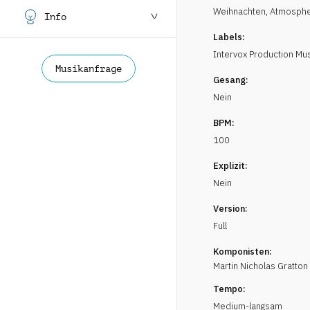
Weihnachten
,
Atmosph
Info
Labels:
Intervox Production Mu
Musikanfrage
Gesang:
Nein
BPM:
100
Explizit:
Nein
Version:
Full
Komponisten:
Martin Nicholas
Gratton
Tempo:
Medium-langsam