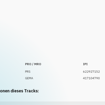
PRO / MRO
IPI
PRS
622927152
GEMA
417104790
ionen dieses Tracks: