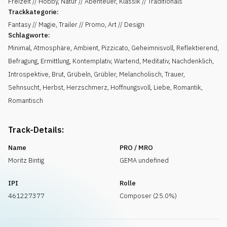
Freizeit // Hobby, Natur // Abenteuer, Klassik // Traditionals
Trackkategorie:
Fantasy // Magie, Trailer // Promo, Art // Design
Schlagworte:
Minimal
,
Atmosphäre
,
Ambient
,
Pizzicato
,
Geheimnisvoll
,
Reflektierend
,
Befragung
,
Ermittlung
,
Kontemplativ
,
Wartend
,
Meditativ
,
Nachdenklich
,
Introspektive
,
Brut
,
Grübeln
,
Grübler
,
Melancholisch
,
Trauer
,
Sehnsucht
,
Herbst
,
Herzschmerz
,
Hoffnungsvoll
,
Liebe
,
Romantik
,
Romantisch
Track-Details:
Name
PRO / MRO
Moritz Bintig
GEMA undefined
IPI
Rolle
461227377
Composer (25.0%)