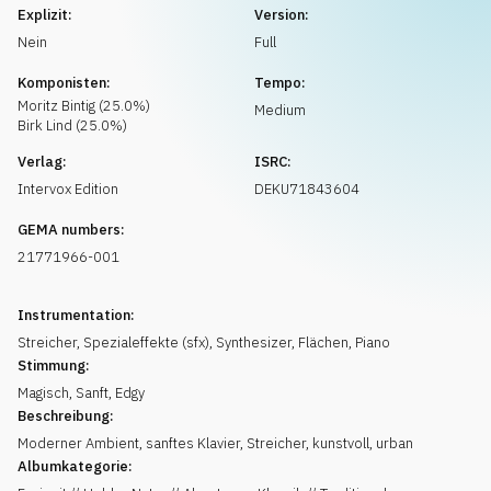
Musikanfrage
Explizit:
Version:
Nein
Full
Komponisten:
Tempo:
Moritz
Bintig
(
25.0
%)
Medium
Birk
Lind
(
25.0
%)
Verlag:
ISRC:
Intervox Edition
DEKU71843604
GEMA numbers:
21771966-001
Instrumentation:
Streicher
,
Spezialeffekte (sfx)
,
Synthesizer
,
Flächen
,
Piano
Stimmung:
Magisch
,
Sanft
,
Edgy
Beschreibung:
Moderner Ambient, sanftes Klavier, Streicher, kunstvoll, urban
Albumkategorie: