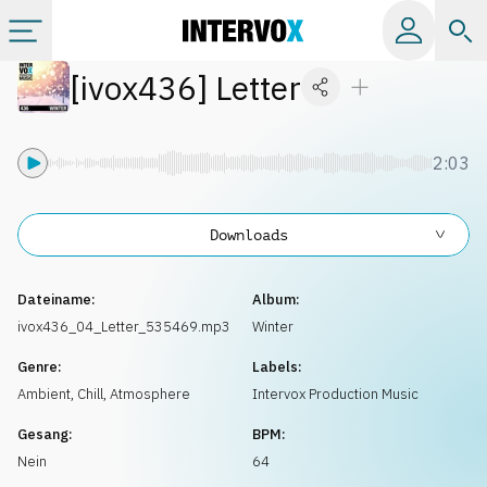
[
ivox436
]
Letter
Kategorien
Alle Alben
2:03
Labels
Downloads
Playlists
Dateiname:
Album:
ivox436_04_Letter_535469.mp3
Winter
Lizenzen
Genre:
Labels:
Ambient, Chill
,
Atmosphere
Intervox Production Music
Info
Gesang:
BPM:
Nein
64