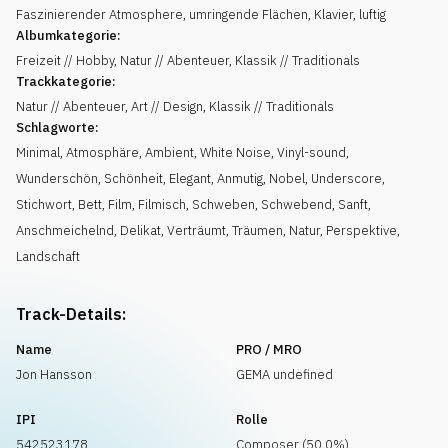
Faszinierender Atmosphere, umringende Flächen, Klavier, luftig
Albumkategorie:
Freizeit // Hobby, Natur // Abenteuer, Klassik // Traditionals
Trackkategorie:
Natur // Abenteuer, Art // Design, Klassik // Traditionals
Schlagworte:
Minimal
,
Atmosphäre
,
Ambient
,
White Noise
,
Vinyl-sound
,
Wunderschön
,
Schönheit
,
Elegant
,
Anmutig
,
Nobel
,
Underscore
,
Stichwort
,
Bett
,
Film
,
Filmisch
,
Schweben
,
Schwebend
,
Sanft
,
Anschmeichelnd
,
Delikat
,
Verträumt
,
Träumen
,
Natur
,
Perspektive
,
Landschaft
Track-Details:
Name
PRO / MRO
Jon Hansson
GEMA undefined
IPI
Rolle
542523178
Composer (50.0%)