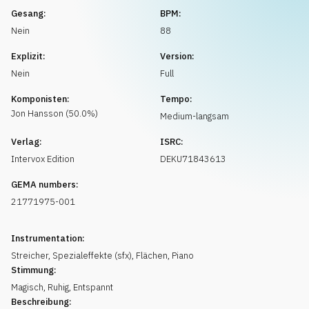
Musikanfrage
Gesang:
BPM:
Nein
88
Explizit:
Version:
Nein
Full
Komponisten:
Tempo:
Jon
Hansson
(
50.0
%)
Medium-langsam
Verlag:
ISRC:
Intervox Edition
DEKU71843613
GEMA numbers:
21771975-001
Instrumentation:
Streicher
,
Spezialeffekte (sfx)
,
Flächen
,
Piano
Stimmung:
Magisch
,
Ruhig
,
Entspannt
Beschreibung: