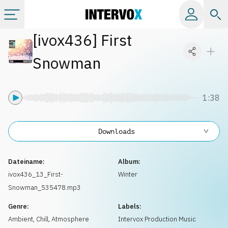
[
ivox436
]
First
Kategorien
Snowman
Alle Alben
1:38
Labels
Downloads
Playlists
Dateiname:
Album:
Lizenzen
ivox436_13_First-
Winter
Snowman_535478.mp3
Info
Genre:
Labels:
Ambient, Chill
,
Atmosphere
Intervox Production Music