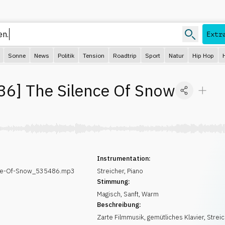
Extr
Sonne
News
Politik
Tension
Roadtrip
Sport
Natur
Hip Hop
36
]
The Silence Of Snow
Instrumentation:
nce-Of-Snow_535486.mp3
Streicher
,
Piano
Stimmung:
Magisch
,
Sanft
,
Warm
Beschreibung:
Zarte Filmmusik, gemütliches Klavier, Streic