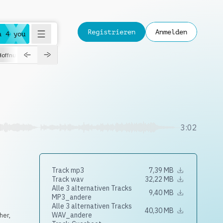
Registrieren
Anmelden
a 4 you
Hoffnungsvoll
Dokumentation
Verspielt
Fashion
Jazz
3:02
Track mp3
7,39 MB
Track wav
32,22 MB
Alle 3 alternativen Tracks
9,40 MB
MP3_andere
Alle 3 alternativen Tracks
40,30 MB
WAV_andere
her,