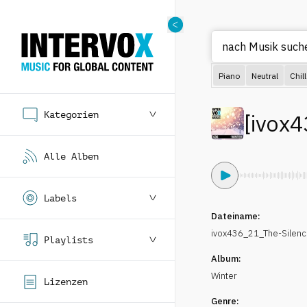
nach Mus
Piano
Neutral
Chill
Kategorien
[
ivox4
Alle Alben
Labels
Dateiname:
ivox436_21_The-Sile
Playlists
Album:
Winter
Lizenzen
Genre: