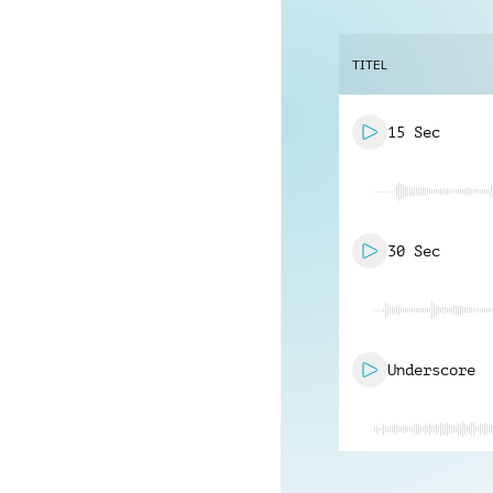
TITEL
15 Sec
30 Sec
Underscore