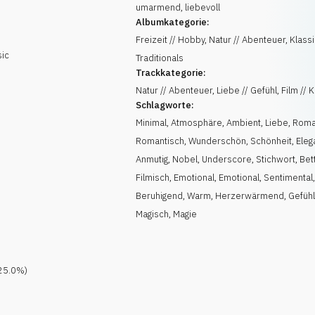
umarmend, liebevoll
Albumkategorie:
Freizeit // Hobby, Natur // Abenteuer, Klassi
sic
Traditionals
Trackkategorie:
Natur // Abenteuer, Liebe // Gefühl, Film // 
Schlagworte:
Minimal
,
Atmosphäre
,
Ambient
,
Liebe
,
Roma
Romantisch
,
Wunderschön
,
Schönheit
,
Eleg
Anmutig
,
Nobel
,
Underscore
,
Stichwort
,
Bet
Filmisch
,
Emotional
,
Emotional
,
Sentimental
Beruhigend
,
Warm
,
Herzerwärmend
,
Gefüh
Magisch
,
Magie
25.0
%)