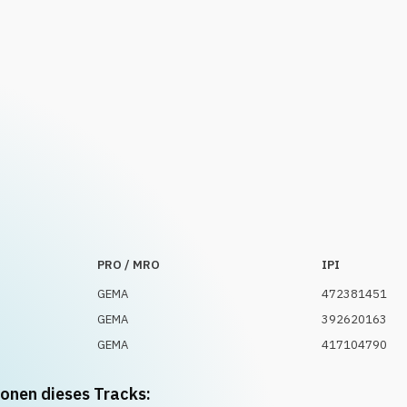
PRO / MRO
IPI
GEMA
472381451
GEMA
392620163
GEMA
417104790
ionen dieses Tracks: