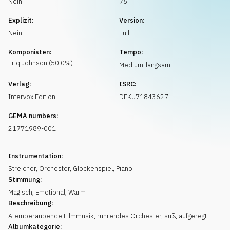
Nein
76
Musikanfrage
Explizit:
Version:
Nein
Full
Komponisten:
Tempo:
Eriq
Johnson
(
50.0
%)
Medium-langsam
Verlag:
ISRC:
Intervox Edition
DEKU71843627
GEMA numbers:
21771989-001
Instrumentation:
Streicher
,
Orchester
,
Glockenspiel
,
Piano
Stimmung:
Magisch
,
Emotional
,
Warm
Beschreibung:
Atemberaubende Filmmusik, rührendes Orchester, süß, aufgeregt
Albumkategorie: