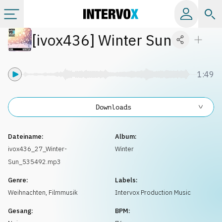
[
ivox436
]
Winter Sun
Kategorien
Alle Alben
1:49
Labels
Downloads
Playlists
Dateiname:
Album:
ivox436_27_Winter-
Winter
Sun_535492.mp3
Lizenzen
Genre:
Labels:
Weihnachten
,
Filmmusik
Intervox Production Music
Info
Gesang:
BPM: