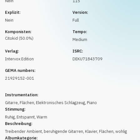
Nein
115
Musikanfrage
Explizit:
Version:
Nein
Full
Komponisten:
Tempo:
Citokid
(
50.0
%)
Medium
Verlag:
ISRC:
Intervox Edition
DEKU71843709
GEMA numbers:
21929152-001
Instrumentation:
Gitarre
,
Flächen
,
Elektronisches Schlagzeug
,
Piano
Stimmung:
Ruhig
,
Entspannt
,
Warm
Beschreibung:
Treibender Ambient, beruhigende Gitarren, Klavier, Flächen, wohlig
Albumkategorie: