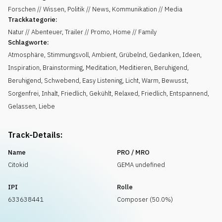
Forschen // Wissen, Politik // News, Kommunikation // Media
Trackkategorie:
Natur // Abenteuer, Trailer // Promo, Home // Family
Schlagworte:
Atmosphäre
,
Stimmungsvoll
,
Ambient
,
Grübelnd
,
Gedanken
,
Ideen
,
Inspiration
,
Brainstorming
,
Meditation
,
Meditieren
,
Beruhigend
,
Beruhigend
,
Schwebend
,
Easy Listening
,
Licht
,
Warm
,
Bewusst
,
Sorgenfrei
,
Inhalt
,
Friedlich
,
Gekühlt, Relaxed
,
Friedlich
,
Entspannend
,
Gelassen
,
Liebe
Track-Details:
Name
PRO / MRO
Citokid
GEMA undefined
IPI
Rolle
633638441
Composer (50.0%)