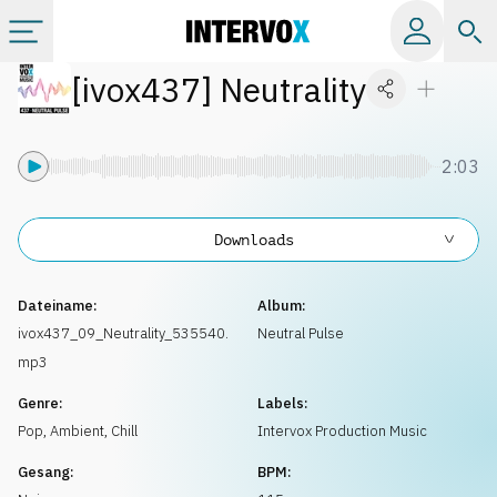
[
ivox437
]
Neutrality
Kategorien
Alle Alben
2:03
Labels
Downloads
Playlists
Dateiname:
Album:
ivox437_09_Neutrality_535540.
Neutral Pulse
mp3
Lizenzen
Genre:
Labels:
Pop
,
Ambient, Chill
Intervox Production Music
Info
Gesang:
BPM: