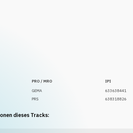
PRO / MRO
IPI
GEMA
633638441
PRS
638318826
ionen dieses Tracks: