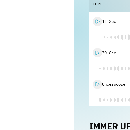
TITEL
15 Sec
30 Sec
Underscore
IMMER U