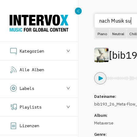
nac
Piano
Neutral
Chill
Kategorien
[
bib1
Alle Alben
Labels
Dateiname:
bib193_26_Meta-Flow_
Playlists
Album:
Metaverse
Lizenzen
Genre: