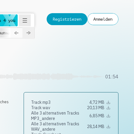
Registrieren
Anmelden
a 4 you
Hoffnungsvoll
Dokumentation
Verspielt
Fashion
Jazz
01:54
sches
Track mp3
4,72 MB
Track wav
20,13 MB
Alle 3 alternativen Tracks
6,85 MB
MP3_andere
Alle 3 alternativen Tracks
28,14 MB
WAV_andere