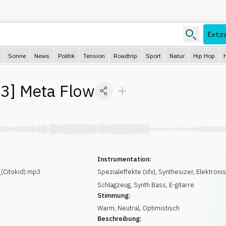
Extr
Sonne
News
Politik
Tension
Roadtrip
Sport
Natur
Hip Hop
93
]
Meta Flow
Instrumentation:
(Citokid).mp3
Spezialeffekte (sfx)
,
Synthesizer
,
Elektroni
Schlagzeug
,
Synth Bass
,
E-gitarre
Stimmung:
Warm
,
Neutral
,
Optimistisch
Beschreibung: