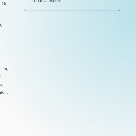
Track-Cuesheet
ica,
a,
dien
,
f
se
,
ntent