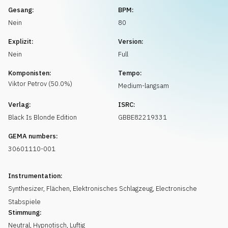
Musikanfrage
Gesang:
BPM:
Nein
80
Explizit:
Version:
Nein
Full
Komponisten:
Tempo:
Viktor
Petrov
(
50.0
%)
Medium-langsam
Verlag:
ISRC:
Black Is Blonde Edition
GBBE82219331
GEMA numbers:
30601110-001
Instrumentation:
Synthesizer
,
Flächen
,
Elektronisches Schlagzeug
,
Electronische
Stabspiele
Stimmung:
Neutral
,
Hypnotisch
,
Luftig