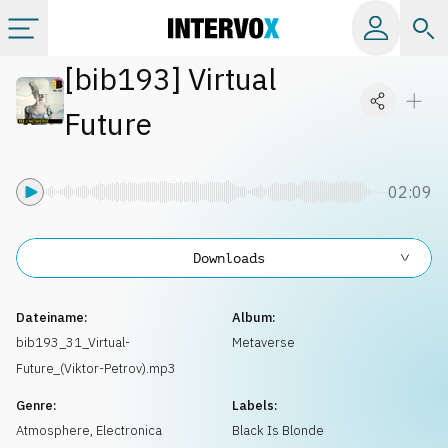
[
bib193
]
Virtual
Kategorien
Future
Alle Alben
02:09
Labels
Downloads
Playlists
Dateiname:
Album:
Lizenzen
bib193_31_Virtual-
Metaverse
Future_(Viktor-Petrov).mp3
Info
Genre:
Labels:
Atmosphere
,
Electronica
Black Is Blonde