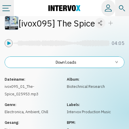
[
ivox095
]
The Spice
Kategorien
Alle Alben
04:05
Labels
Downloads
Playlists
Dateiname:
Album:
ivox095_01_The-
Biotechnical Research
Spice_025953.mp3
Lizenzen
Genre:
Labels:
Electronica
,
Ambient, Chill
Intervox Production Music
Info
Gesang:
BPM: