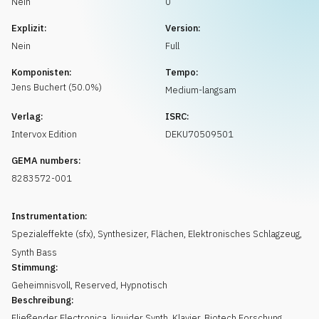
Nein
0
Musikanfrage
Explizit:
Version:
Nein
Full
Komponisten:
Tempo:
Jens
Buchert
(
50.0
%)
Medium-langsam
Verlag:
ISRC:
Intervox Edition
DEKU70509501
GEMA numbers:
8283572-001
Instrumentation:
Spezialeffekte (sfx)
,
Synthesizer
,
Flächen
,
Elektronisches Schlagzeug
,
Synth Bass
Stimmung:
Geheimnisvoll
,
Reserved
,
Hypnotisch
Beschreibung:
Fließender Electronica, liquider Synth, Klavier, Biotech Forschung