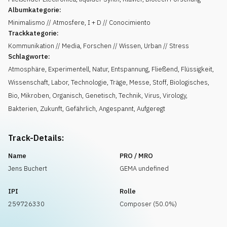
Albumkategorie:
Minimalismo // Atmosfere, I + D // Conocimiento
Trackkategorie:
Kommunikation // Media, Forschen // Wissen, Urban // Stress
Schlagworte:
Atmosphäre
,
Experimentell
,
Natur
,
Entspannung
,
Fließend
,
Flüssigkeit
,
Wissenschaft
,
Labor
,
Technologie
,
Träge
,
Messe
,
Stoff
,
Biologisches
,
Bio
,
Mikroben
,
Organisch
,
Genetisch
,
Technik
,
Virus
,
Virology
,
Bakterien
,
Zukunft
,
Gefährlich
,
Angespannt
,
Aufgeregt
Track-Details:
Name
PRO / MRO
Jens Buchert
GEMA undefined
IPI
Rolle
259726330
Composer (50.0%)