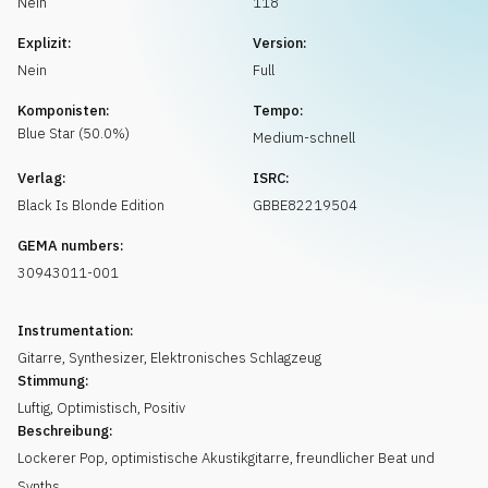
Nein
118
Musikanfrage
Explizit:
Version:
Nein
Full
Komponisten:
Tempo:
Blue Star
(
50.0
%)
Medium-schnell
Verlag:
ISRC:
Black Is Blonde Edition
GBBE82219504
GEMA numbers:
30943011-001
Instrumentation:
Gitarre
,
Synthesizer
,
Elektronisches Schlagzeug
Stimmung:
Luftig
,
Optimistisch
,
Positiv
Beschreibung:
Lockerer Pop, optimistische Akustikgitarre, freundlicher Beat und
Synths