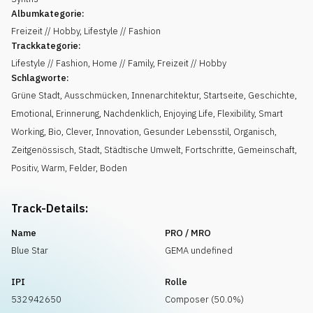
Albumkategorie:
Freizeit // Hobby, Lifestyle // Fashion
Trackkategorie:
Lifestyle // Fashion, Home // Family, Freizeit // Hobby
Schlagworte:
Grüne Stadt
,
Ausschmücken
,
Innenarchitektur
,
Startseite
,
Geschichte
,
Emotional
,
Erinnerung
,
Nachdenklich
,
Enjoying Life
,
Flexibility
,
Smart
Working
,
Bio
,
Clever
,
Innovation
,
Gesunder Lebensstil
,
Organisch
,
Zeitgenössisch
,
Stadt
,
Städtische Umwelt
,
Fortschritte
,
Gemeinschaft
,
Positiv
,
Warm
,
Felder
,
Boden
Track-Details:
Name
PRO / MRO
Blue Star
GEMA undefined
IPI
Rolle
532942650
Composer (50.0%)