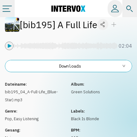
[
bib195
]
A Full Life
Kategorien
Alle Alben
02:04
Labels
Downloads
Playlists
Dateiname:
Album:
bib195_04_A-Full-Life_(Blue-
Green Solutions
Star).mp3
Lizenzen
Genre:
Labels:
Pop
,
Easy Listening
Black Is Blonde
Info
Gesang:
BPM: