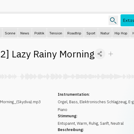
Extr
Sonne
News
Politik
Tension
Roadtrip
Sport
Natur
Hip Hop
02
]
Lazy Rainy Morning
Instrumentation:
Morning_(Skydiva).mp3
Orgel
,
Bass
,
Elektronisches Schlagzeug
,
E-g
Piano
Stimmung:
Entspannt
,
Warm
,
Ruhig
,
Sanft
,
Neutral
Beschreibung: