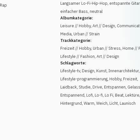
Langsamer Lo-Fi-Hip-Hop, entspannte Gita
 Rap
einfacher Bass, neutral
Albumkategorie:
Leisure // Hobby, Art // Design, Communicat
Media, Urban // Strain
Trackkategorie:
Freizeit // Hobby, Urban // Stress, Home // 
Lifestyle // Fashion, Art // Design
Schlagworte:
Lifestyle-tv
,
Design
,
Kunst
,
Innenarchitektur
,
Lifestyle-programmierung
,
Hobby
,
Freizeit
,
Laidback
,
Studie
,
Drive
,
Entspannen
,
Gelas
Entspannend
,
Lofi
,
Lo-fi
,
Lo Fi
,
Beat
,
Lektüre
Hintergrund
,
Warm
,
Weich
,
Licht
,
Launisch