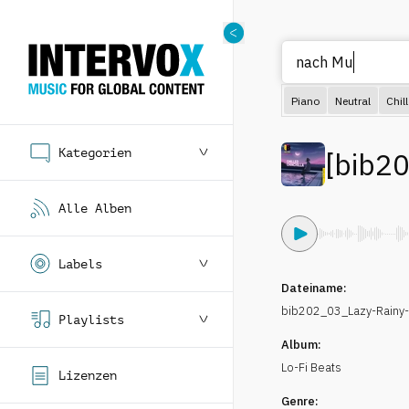
Piano
Neutral
Chill
Kategorien
[
bib2
Alle Alben
Labels
Dateiname:
bib202_03_Lazy-Rainy-
Playlists
Album:
Lo-Fi Beats
Lizenzen
Genre: