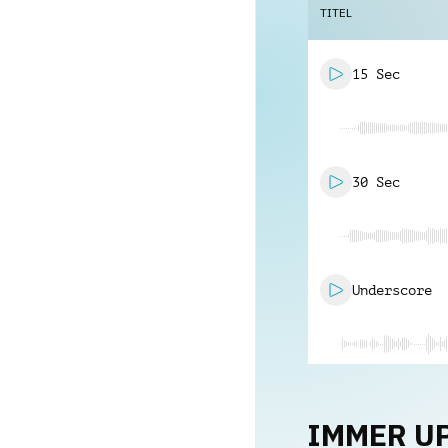
TITEL
15 Sec
30 Sec
Underscore
IMMER U