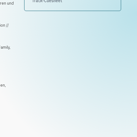
Track-Cuesheet
rren und
ion //
Family,
sen
,
,