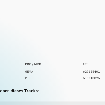
PRO / MRO
IPI
GEMA
629685401
PRS
638318826
ionen dieses Tracks: