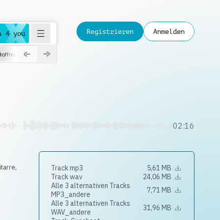
Registrieren
Anmelden
a 4 you
Hoffnungsvoll
Dokumentation
Verspielt
Fashion
Jazz
02:16
itarre
,
Track mp3
5,61 MB
Track wav
24,06 MB
Alle 3 alternativen Tracks
7,71 MB
MP3_andere
Alle 3 alternativen Tracks
31,96 MB
WAV_andere