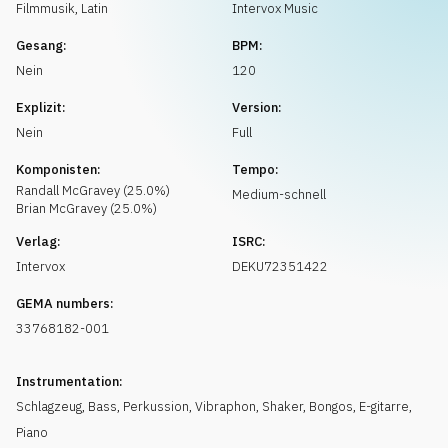
Musikanfrage
Filmmusik
,
Latin
Intervox Music
Gesang:
BPM:
Nein
120
Explizit:
Version:
Nein
Full
Komponisten:
Tempo:
Randall
McGravey
(
25.0
%)
Medium-schnell
Brian
McGravey
(
25.0
%)
Verlag:
ISRC:
Intervox
DEKU72351422
GEMA numbers:
33768182-001
Instrumentation:
Schlagzeug
,
Bass
,
Perkussion
,
Vibraphon
,
Shaker
,
Bongos
,
E-gitarre
,
Piano