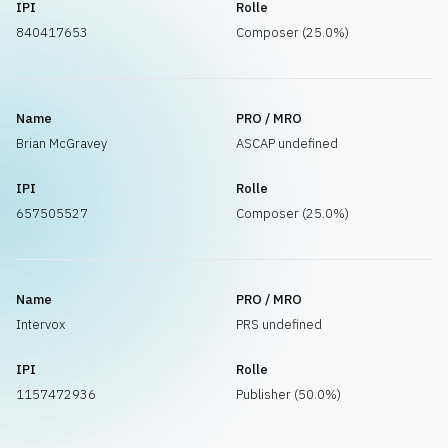
IPI
Rolle
840417653
Composer (25.0%)
Name
PRO / MRO
Brian McGravey
ASCAP undefined
IPI
Rolle
657505527
Composer (25.0%)
Name
PRO / MRO
Intervox
PRS undefined
IPI
Rolle
1157472936
Publisher (50.0%)