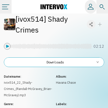
[
ivox514
]
Shady
Kategorien
Crimes
Alle Alben
02:12
Labels
Downloads
Playlists
Dateiname:
Album:
Lizenzen
ivox514_22_Shady-
Havana Chase
Crimes_(Randall-McGravey_Brian-
Info
McGravey).mp3
Genre:
Labels: