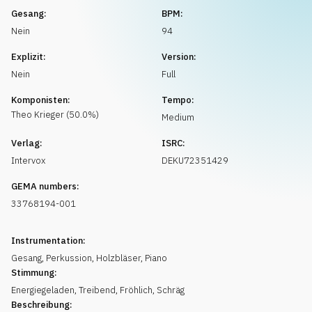
Musikanfrage
Gesang:
BPM:
Nein
94
Explizit:
Version:
Nein
Full
Komponisten:
Tempo:
Theo
Krieger
(
50.0
%)
Medium
Verlag:
ISRC:
Intervox
DEKU72351429
GEMA numbers:
33768194-001
Instrumentation:
Gesang
,
Perkussion
,
Holzbläser
,
Piano
Stimmung:
Energiegeladen
,
Treibend
,
Fröhlich
,
Schräg
Beschreibung: