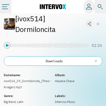
[
ivox514
]
Kategorien
Dormiloncita
Alle Alben
02:26
Labels
Downloads
Playlists
Dateiname:
Album:
Lizenzen
ivox514_29_Dormiloncita_(Theo-
Havana Chase
Krieger).mp3
Info
Genre:
Labels:
Big Band
,
Latin
Intervox Music