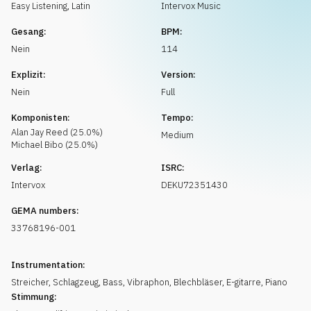
Musikanfrage
Easy Listening
,
Latin
Intervox Music
Gesang:
BPM:
Nein
114
Explizit:
Version:
Nein
Full
Komponisten:
Tempo:
Alan Jay
Reed
(
25.0
%)
Medium
Michael
Bibo
(
25.0
%)
Verlag:
ISRC:
Intervox
DEKU72351430
GEMA numbers:
33768196-001
Instrumentation:
Streicher
,
Schlagzeug
,
Bass
,
Vibraphon
,
Blechbläser
,
E-gitarre
,
Piano
Stimmung: