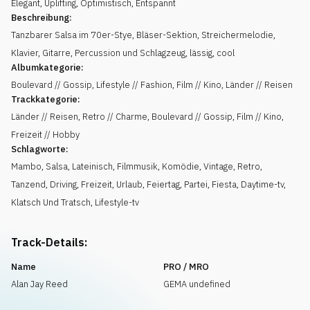
Elegant
,
Uplifting
,
Optimistisch
,
Entspannt
Beschreibung:
Tanzbarer Salsa im 70er-Stye, Bläser-Sektion, Streichermelodie,
Klavier, Gitarre, Percussion und Schlagzeug, lässig, cool
Albumkategorie:
Boulevard // Gossip, Lifestyle // Fashion, Film // Kino, Länder // Reisen
Trackkategorie:
Länder // Reisen, Retro // Charme, Boulevard // Gossip, Film // Kino,
Freizeit // Hobby
Schlagworte:
Mambo
,
Salsa
,
Lateinisch
,
Filmmusik
,
Komödie
,
Vintage
,
Retro
,
Tanzend
,
Driving
,
Freizeit
,
Urlaub
,
Feiertag
,
Partei
,
Fiesta
,
Daytime-tv
,
Klatsch Und Tratsch
,
Lifestyle-tv
Track-Details:
Name
PRO / MRO
Alan Jay Reed
GEMA undefined