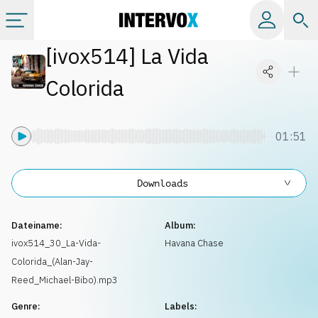
[
ivox514
]
La Vida
Kategorien
Colorida
Alle Alben
01:51
Labels
Downloads
Playlists
Dateiname:
Album:
Lizenzen
ivox514_30_La-Vida-
Havana Chase
Colorida_(Alan-Jay-
Info
Reed_Michael-Bibo).mp3
Genre:
Labels: